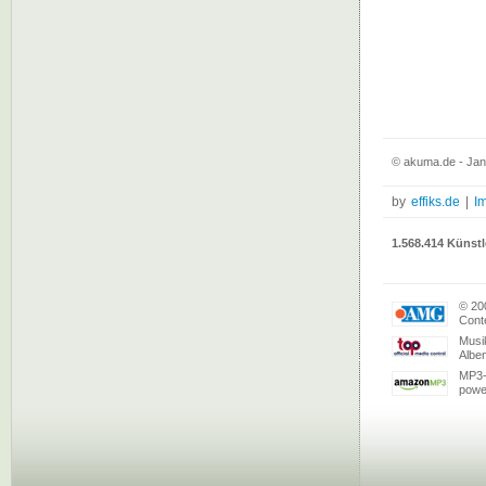
© akuma.de - Jan
by
effiks.de
|
I
1.568.414 Künstl
© 20
Conte
Musi
Albe
MP3-
powe