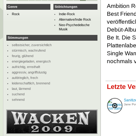
Ambition Re
Genre
Stilrichtungen
Best Frien
Rock
Indie-Rock
Alternative/Indie Rock
veröffentli
Neo-Psychedelische
Debüt-Albu
Musik
Be It. Die
Stimmungen
Plattenlab
selbstsicher, zuversichtlich
stürmisch, wachrufend
Single Wa
feurig, glühend
nochmals ve
energiegeladen, energisch
aufrichtig, ernsthaft
aggressiv, angriffslustig
aufdringlich, frech
leidenschaftlich, brennend
Letzte V
laut, lärmend
suchend
sehnend
Saniti
Jane P