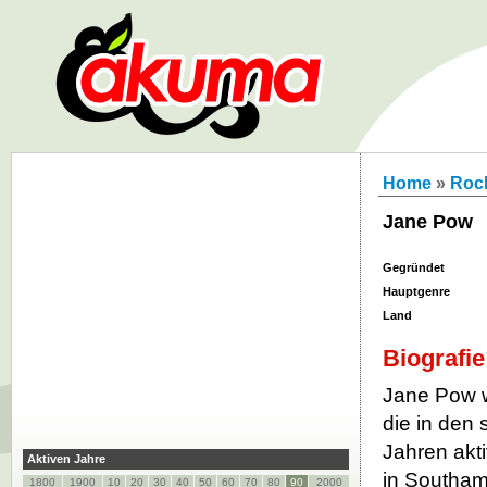
Home
»
Roc
Jane Pow
Gegründet
Hauptgenre
Land
Biografie
Jane Pow w
die in den
Jahren akt
Aktiven Jahre
in Southam
1800
1900
10
20
30
40
50
60
70
80
90
2000