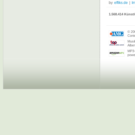
by
effiks.de
|
I
1.568.414 Künstl
© 20
Conte
Musi
Albe
MP3-
powe