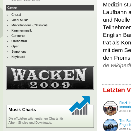
Medizin stu
Genre
Laufbahn a
Choral
und Noelle 
Vocal Music
Miscellaneous (Classical)
Teilnehmer
Kammermusik
English Bar
Concerto
Orchestral
trat als Ko
Oper
mit dem Sea
Symphony
den Proms 
Keyboard
de.wikiped
Letzten V
Finzi: I
Immortal
Musik-Charts
James Gi
Die offiziellen wöchentlichen Charts für
The Far
Alben, Singles und Downloads.
English
James Gi