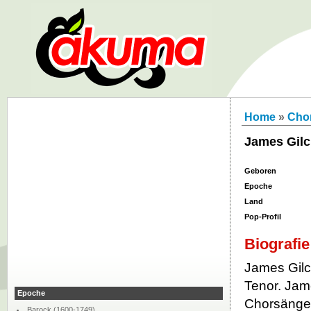
Home
»
Chor
James Gilc
Geboren
Epoche
Land
Pop-Profil
Biografie
James Gilch
Tenor. Jam
Epoche
Chorsänger
Barock (1600-1749)