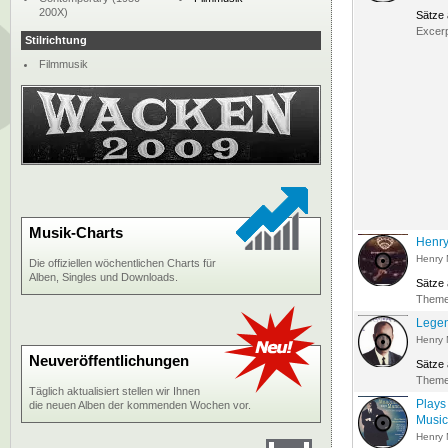
200X)
Sätze
Excer
Stilrichtung
Filmmusik
Musik-Charts
Henry
Henry 
Die offiziellen wöchentlichen Charts für
Alben, Singles und Downloads.
Sätze
Them
Legen
Henry 
Neuveröffentlichungen
Sätze
Them
Täglich aktualisiert stellen wir Ihnen
Plays
die neuen Alben der kommenden Wochen vor.
Music
Henry 