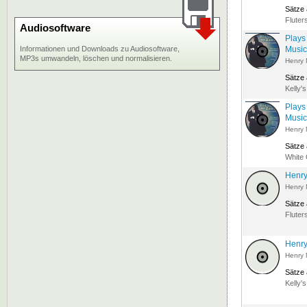
Sätze
Fluters
Audiosoftware
Plays
Informationen und Downloads zu Audiosoftware,
Music
MP3s umwandeln, löschen und normalisieren.
Henry 
Sätze
Kelly'
Plays
Music
Henry 
Sätze
White
Henry
Henry 
Sätze
Fluters
Henry
Henry 
Sätze
Kelly'