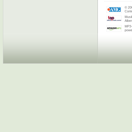
© 20
Conte
Musi
Albe
MP3-
powe