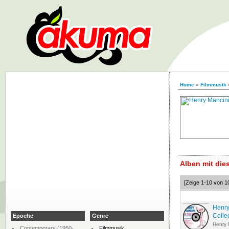
Home
»
Filmmusik
Alben mit di
[Zeige 1-10 von 1
Henry
Colle
Epoche
Genre
Henry 
Contemporary (1950-
Filmmusik