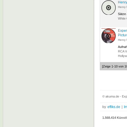
Henry
Henry 
Sätze
White
Exper
Pictur
Henry 
Aufna
RCA Vi
Hollyw
[Zeige 1-10 von 1
© akuma.de - Expe
by
effiks.de
|
I
1.568.414 Künstl