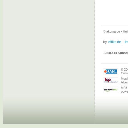
© akuma.de - Hel
by
effiks.de
|
I
1.568.414 Künstl
© 20
Conte
Musi
Albe
MP3-
powe