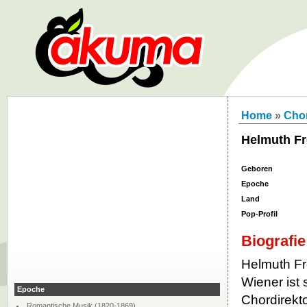
Home
»
Chor
Helmuth F
Geboren
Epoche
Land
Pop-Profil
Biografie
Helmuth Fro
Wiener ist
Epoche
Chordirekt
Romantische Musik (1820-1869)