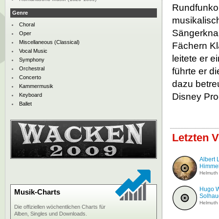
Rundfunkor
Genre
musikalisc
Choral
Sängerknab
Oper
Miscellaneous (Classical)
Fächern Kl
Vocal Music
leitete er
Symphony
Orchestral
führte er 
Concerto
dazu betreu
Kammermusik
Disney Pro
Keyboard
Ballet
Letzten V
Albert 
Himmelf
Helmuth
Hugo Wo
Musik-Charts
Solhaug
Helmuth
Die offiziellen wöchentlichen Charts für
Alben, Singles und Downloads.