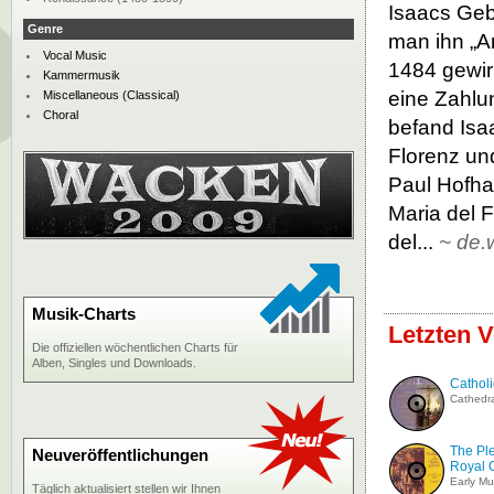
Isaacs Geb
Genre
man ihn „Ar
Vocal Music
1484 gewir
Kammermusik
eine Zahlu
Miscellaneous (Classical)
Choral
befand Isa
Florenz un
Paul Hofha
Maria del 
del...
~
de.
Musik-Charts
Letzten V
Die offiziellen wöchentlichen Charts für
Alben, Singles und Downloads.
Catholi
Cathedra
The Ple
Neuveröffentlichungen
Royal 
Early Mu
Täglich aktualisiert stellen wir Ihnen