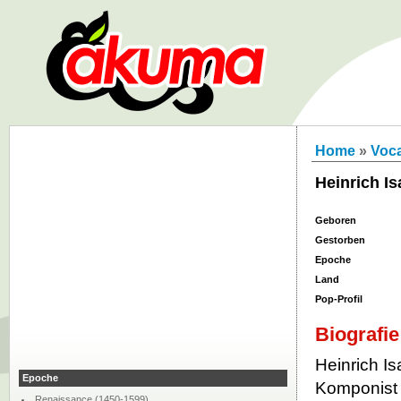
Home
»
Voca
Heinrich Is
Geboren
Gestorben
Epoche
Land
Pop-Profil
Biografie
Heinrich Is
Epoche
Komponist 
Renaissance (1450-1599)