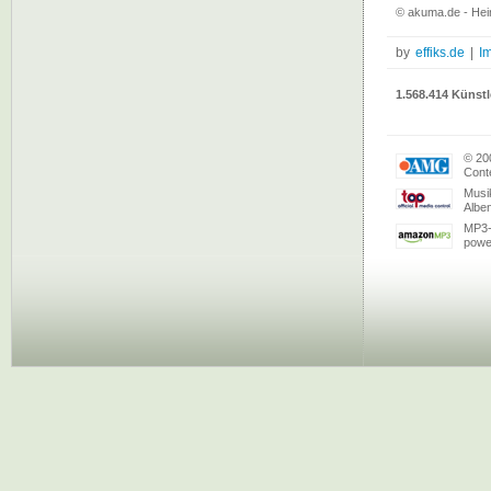
© akuma.de - Hein
by
effiks.de
|
I
1.568.414 Künstl
© 20
Conte
Musi
Albe
MP3-
powe