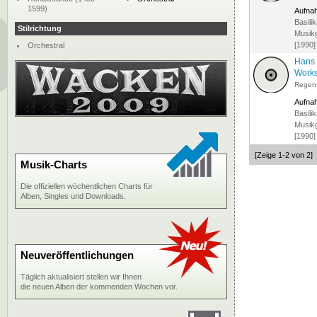
1599)
Aufna
Basili
Stilrichtung
Musik
[1990]
Orchestral
Hans 
Work
Regen
Aufna
Basili
Musik
[1990]
[Zeige 1-2 von 2]
Musik-Charts
Die offiziellen wöchentlichen Charts für
Alben, Singles und Downloads.
Neuveröffentlichungen
Täglich aktualisiert stellen wir Ihnen
die neuen Alben der kommenden Wochen vor.