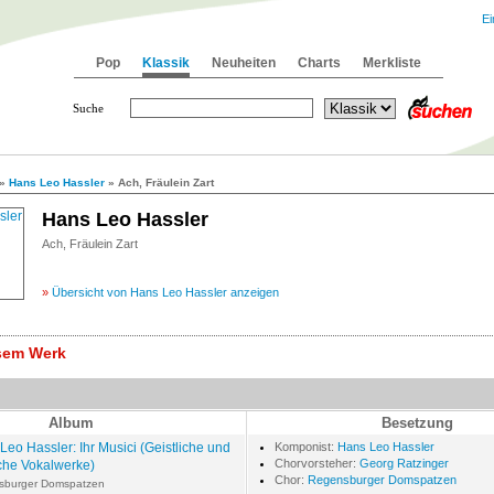
Ei
Pop
Klassik
Neuheiten
Charts
Merkliste
Suche
»
Hans Leo Hassler
» Ach, Fräulein Zart
Hans Leo Hassler
Ach, Fräulein Zart
»
Übersicht von Hans Leo Hassler anzeigen
esem Werk
Album
Besetzung
Leo Hassler: Ihr Musici (Geistliche und
Komponist:
Hans Leo Hassler
Chorvorsteher:
Georg Ratzinger
iche Vokalwerke)
Chor:
Regensburger Domspatzen
sburger Domspatzen