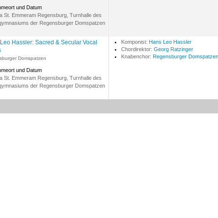
hmeort und Datum
ka St. Emmeram Regensburg, Turnhalle des
gymnasiums der Regensburger Domspatzen
Leo Hassler: Sacred & Secular Vocal
Komponist:
Hans Leo Hassler
Chordirektor:
Georg Ratzinger
s
Knabenchor:
Regensburger Domspatze
sburger Domspatzen
hmeort und Datum
ka St. Emmeram Regensburg, Turnhalle des
gymnasiums der Regensburger Domspatzen