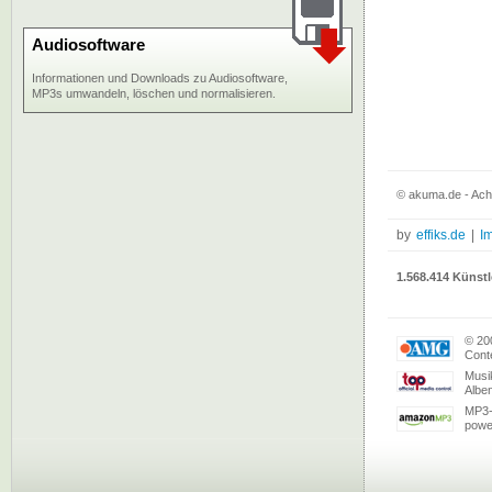
Audiosoftware
Informationen und Downloads zu Audiosoftware,
MP3s umwandeln, löschen und normalisieren.
© akuma.de - Ach
by
effiks.de
|
I
1.568.414 Künstl
© 20
Conte
Musi
Albe
MP3-
powe