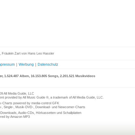
, Fräulein Zart von Hans Leo Hassler
mpressum
|
Werbung
|
Datenschutz
er, 1.524.487 Alben, 16.153.805 Songs, 2.201.521 Musikvideos
09 All Media Guide, LLC
nt provided by All Music Guide ®, a trademark of All Media Guide, LLC.
k-Charts powered by media-control GFK
n-, Single-, Musik-DVD-, Download- und Newcomer-Charts
Downloads, Audio-CDs, Hörkassetten und Schallplatten
red by Amazon MP3