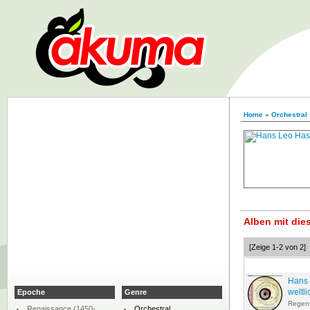
Home
»
Orchestral
Alben mit di
[Zeige 1-2 von 2]
Hans 
weltl
Epoche
Genre
Regen
Renaissance (1450-
Orchestral