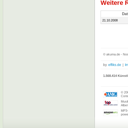
Weitere 
Da
21.10.2008
© akuma.de - No
by
effiks.de
|
I
1.568.414 Künstl
© 20
Conte
Musi
Albe
MP3-
powe