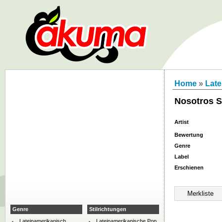
Home
»
Late
Nosotros 
Artist
Bewertung
Genre
Label
Erschienen
Genre
Stilrichtungen
Lateinamerikanisch
Lateinamerikanische Pop