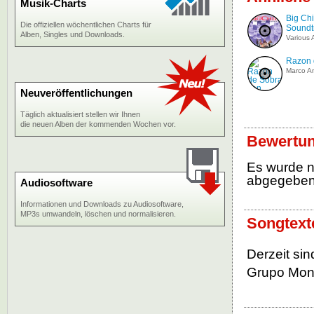
Musik-Charts
Big Chil
Die offiziellen wöchentlichen Charts für
Soundt
Alben, Singles und Downloads.
Various A
Razon 
Marco An
Neuveröffentlichungen
Täglich aktualisiert stellen wir Ihnen
die neuen Alben der kommenden Wochen vor.
Bewertun
Es wurde 
abgegebe
Audiosoftware
Informationen und Downloads zu Audiosoftware,
MP3s umwandeln, löschen und normalisieren.
Songtext
Derzeit si
Grupo Mont