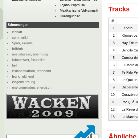
Tejano-Popmusik
Tracks
Mexikanische Volksmusik
Duranguense
#
Stimmungen
1
Espero
lebhaft
2
Kilómetros
sommerlich
3
Hay Triste
Spaß, Freude
fröhlich
4
Bendito Ci
ausgelassen, übermütig
5
Cumbia del
liebenswert, freundlich
6
El Llanto d
hell
leidenschaftlich, brennend
7
Te Pido Pe
feurig, glühend
8
Lo Que un
klagend, traurig
9
Dispárame
energiegeladen, energisch
10
Corazón d
11
Por Qué T
12
La Reina d
13
La Manch
Ähnliche