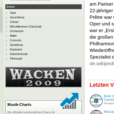
am Pariser
Genre
22-jähriger
Oper
Prêtre war
Vocal Music
Choral
Oper und s
Miscellaneous (Classical)
war er „Ers
Orchestral
Ballet
die großen
Concerto
Philharmoni
Symphony
Wiederöffnu
Keyboard
Kammermusik
Spezialist 
Filmmusik
de.wikiped
Letzten V
Bizet:
Carmen
Georges
Musik-Charts
Mascag
Die offiziellen wöchentlichen Charts für