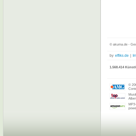
© akuma.de - Geo
by
effiks.de
|
I
1.568.414 Künstl
© 20
Conte
Musi
Albe
MP3-
powe