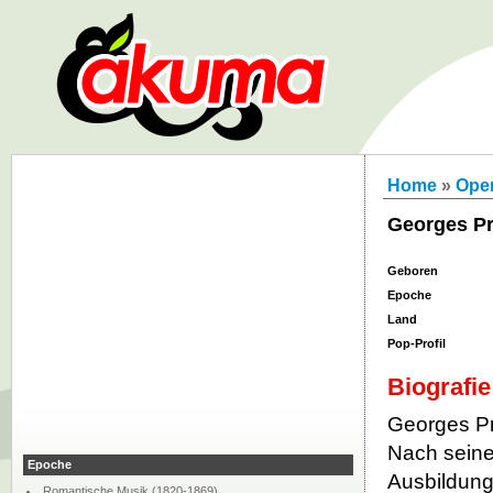
Home
»
Ope
Georges Pr
Geboren
Epoche
Land
Pop-Profil
Biografie
Georges Prê
Nach seine
Epoche
Ausbildung
Romantische Musik (1820-1869)