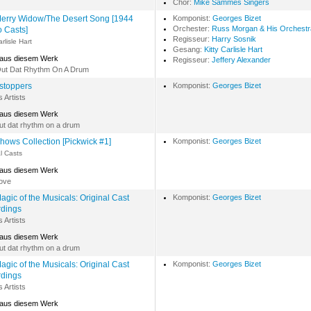
Chor:
Mike Sammes Singers
erry Widow/The Desert Song [1944
Komponist:
Georges Bizet
Orchester:
Russ Morgan & His Orchestr
o Casts]
Regisseur:
Harry Sosnik
arlisle Hart
Gesang:
Kitty Carlisle Hart
 aus diesem Werk
Regisseur:
Jeffery Alexander
Out Dat Rhythm On A Drum
stoppers
Komponist:
Georges Bizet
s Artists
 aus diesem Werk
ut dat rhythm on a drum
hows Collection [Pickwick #1]
Komponist:
Georges Bizet
l Casts
 aus diesem Werk
love
agic of the Musicals: Original Cast
Komponist:
Georges Bizet
dings
s Artists
 aus diesem Werk
ut dat rhythm on a drum
agic of the Musicals: Original Cast
Komponist:
Georges Bizet
dings
s Artists
 aus diesem Werk