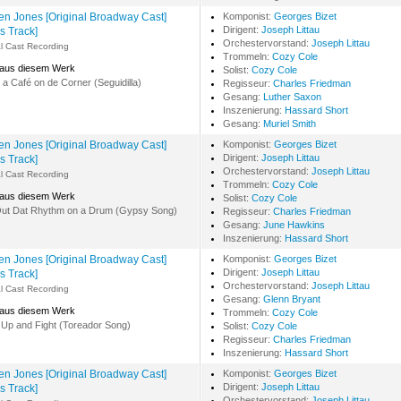
n Jones [Original Broadway Cast]
Komponist:
Georges Bizet
Dirigent:
Joseph Littau
s Track]
Orchestervorstand:
Joseph Littau
al Cast Recording
Trommeln:
Cozy Cole
 aus diesem Werk
Solist:
Cozy Cole
 a Café on de Corner (Seguidilla)
Regisseur:
Charles Friedman
Gesang:
Luther Saxon
Inszenierung:
Hassard Short
Gesang:
Muriel Smith
n Jones [Original Broadway Cast]
Komponist:
Georges Bizet
Dirigent:
Joseph Littau
s Track]
Orchestervorstand:
Joseph Littau
al Cast Recording
Trommeln:
Cozy Cole
 aus diesem Werk
Solist:
Cozy Cole
Out Dat Rhythm on a Drum (Gypsy Song)
Regisseur:
Charles Friedman
Gesang:
June Hawkins
Inszenierung:
Hassard Short
n Jones [Original Broadway Cast]
Komponist:
Georges Bizet
Dirigent:
Joseph Littau
s Track]
Orchestervorstand:
Joseph Littau
al Cast Recording
Gesang:
Glenn Bryant
 aus diesem Werk
Trommeln:
Cozy Cole
 Up and Fight (Toreador Song)
Solist:
Cozy Cole
Regisseur:
Charles Friedman
Inszenierung:
Hassard Short
n Jones [Original Broadway Cast]
Komponist:
Georges Bizet
Dirigent:
Joseph Littau
s Track]
Orchestervorstand:
Joseph Littau