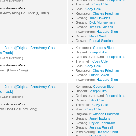
al Cast Recording
Trommeln:
Cozy Cole
 aus diesem Werk
Solist:
Cozy Cole
n' Away Along De Track (Quintet)
Regisseur:
Charles Friedman
Gesang:
June Hawkins
Gesang:
Dick Montgomery
Gesang:
Jessica Russell
Inszenierung:
Hassard Short
Gesang:
Muriel Smith
Gesang:
Randall Steplight
n Jones [Original Broadway Cast]
Komponist:
Georges Bizet
Dirigent:
Joseph Littau
s Track]
Orchestervorstand:
Joseph Littau
al Cast Recording
Trommeln:
Cozy Cole
 aus diesem Werk
Solist:
Cozy Cole
ower (Flower Song)
Regisseur:
Charles Friedman
Gesang:
Luther Saxon
Inszenierung:
Hassard Short
n Jones [Original Broadway Cast]
Komponist:
Georges Bizet
Dirigent:
Joseph Littau
s Track]
Orchestervorstand:
Joseph Littau
al Cast Recording
Gesang:
Sibol Cain
 aus diesem Werk
Trommeln:
Cozy Cole
ds Don't Lie (Card Song)
Solist:
Cozy Cole
Regisseur:
Charles Friedman
Gesang:
June Hawkins
Gesang:
Urylee Leonardos
Gesang:
Jessica Russell
Inszenierung:
Hassard Short