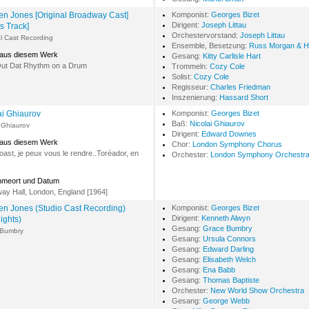
n Jones [Original Broadway Cast]
Komponist:
Georges Bizet
Dirigent:
Joseph Littau
s Track]
Orchestervorstand:
Joseph Littau
al Cast Recording
Ensemble, Besetzung:
Russ Morgan & H
 aus diesem Werk
Gesang:
Kitty Carlisle Hart
Out Dat Rhythm on a Drum
Trommeln:
Cozy Cole
Solist:
Cozy Cole
Regisseur:
Charles Friedman
Inszenierung:
Hassard Short
ai Ghiaurov
Komponist:
Georges Bizet
Baß:
Nicolai Ghiaurov
i Ghiaurov
Dirigent:
Edward Downes
 aus diesem Werk
Chor:
London Symphony Chorus
toast, je peux vous le rendre..Toréador, en
Orchester:
London Symphony Orchestr
hmeort und Datum
ay Hall, London, England [1964]
n Jones (Studio Cast Recording)
Komponist:
Georges Bizet
Dirigent:
Kenneth Alwyn
ights)
Gesang:
Grace Bumbry
 Bumbry
Gesang:
Ursula Connors
Gesang:
Edward Darling
Gesang:
Elisabeth Welch
Gesang:
Ena Babb
Gesang:
Thomas Baptiste
Orchester:
New World Show Orchestra
Gesang:
George Webb