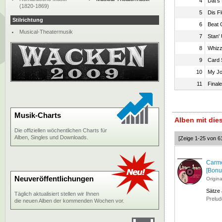
4
Dat's
(1820-1869)
5
Dis F
Stilrichtung
6
Beat 
Musical-Theatermusik
7
Stan' 
8
Whizz
9
Card 
10
My J
11
Finale
Musik-Charts
Alben mit di
Die offiziellen wöchentlichen Charts für
Alben, Singles und Downloads.
[Zeige 1-25 von 6
Carme
[Bonu
Neuveröffentlichungen
Origin
Sätze
Täglich aktualisiert stellen wir Ihnen
Prelud
die neuen Alben der kommenden Wochen vor.