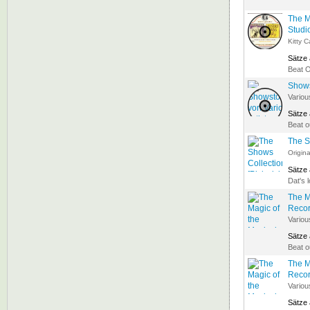
The M
Studi
Kitty C
Sätze
Beat 
Show
Variou
Sätze
Beat o
The S
Origina
Sätze
Dat's 
The M
Recor
Variou
Sätze
Beat o
The M
Recor
Variou
Sätze