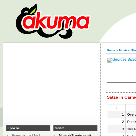
Home
»
Musical-Th
Sätze in Carm
#
1
Overt
2
Dere'
Epoche
Genre
3
You T
Romantische Musik
Musical-Theatermusik