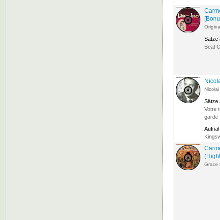
Carme
[Bonu
Origin
Sätze
Beat 
Nicol
Nicola
Sätze
Votre 
garde
Aufna
Kingsw
Carme
(Highl
Grace