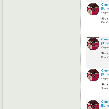
Carme
[Bonu
Origin
Sätze
Dere's
Carme
[Bonu
Origin
Sätze
Beat 
Carme
[Bonu
Origin
Sätze
Stan's
Carme
[Bonu