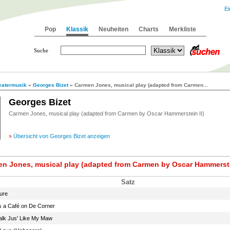
Ei
Pop
Klassik
Neuheiten
Charts
Merkliste
Suche
eatermusik
»
Georges Bizet
» Carmen Jones, musical play (adapted from Carmen...
Georges Bizet
Carmen Jones, musical play (adapted from Carmen by Oscar Hammerstein II)
»
Übersicht von Georges Bizet anzeigen
en Jones, musical play (adapted from Carmen by Oscar Hammerste
Satz
ure
s a Café on De Corner
alk Jus' Like My Maw