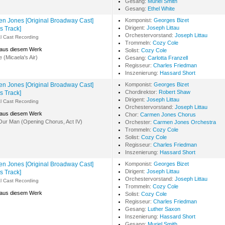
Gesang:
Muriel Smith
Gesang:
Ethel White
n Jones [Original Broadway Cast]
Komponist:
Georges Bizet
Dirigent:
Joseph Littau
s Track]
Orchestervorstand:
Joseph Littau
al Cast Recording
Trommeln:
Cozy Cole
 aus diesem Werk
Solist:
Cozy Cole
 (Micaela's Air)
Gesang:
Carlotta Franzell
Regisseur:
Charles Friedman
Inszenierung:
Hassard Short
n Jones [Original Broadway Cast]
Komponist:
Georges Bizet
Chordirektor:
Robert Shaw
s Track]
Dirigent:
Joseph Littau
al Cast Recording
Orchestervorstand:
Joseph Littau
 aus diesem Werk
Chor:
Carmen Jones Chorus
Our Man (Opening Chorus, Act IV)
Orchester:
Carmen Jones Orchestra
Trommeln:
Cozy Cole
Solist:
Cozy Cole
Regisseur:
Charles Friedman
Inszenierung:
Hassard Short
n Jones [Original Broadway Cast]
Komponist:
Georges Bizet
Dirigent:
Joseph Littau
s Track]
Orchestervorstand:
Joseph Littau
al Cast Recording
Trommeln:
Cozy Cole
 aus diesem Werk
Solist:
Cozy Cole
Regisseur:
Charles Friedman
Gesang:
Luther Saxon
Inszenierung:
Hassard Short
Gesang:
Muriel Smith