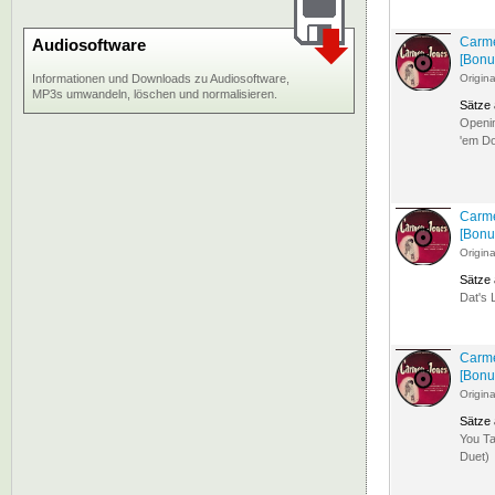
Carme
Audiosoftware
[Bonu
Informationen und Downloads zu Audiosoftware,
Origin
MP3s umwandeln, löschen und normalisieren.
Sätze
Openin
'em Do
Carme
[Bonu
Origin
Sätze
Dat's 
Carme
[Bonu
Origin
Sätze
You Ta
Duet)