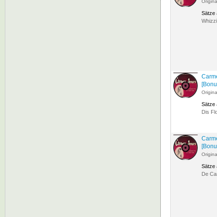
Origin
Sätze
Whizzi
Carme
[Bonu
Origin
Sätze
Dis Fl
Carme
[Bonu
Origin
Sätze
De Car