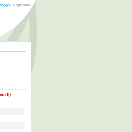
nloggen
|
Registrieren
in II)