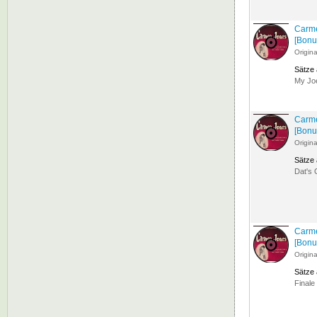
Carme
[Bonu
Origin
Sätze
My Joe
Carme
[Bonu
Origin
Sätze
Dat's 
Carme
[Bonu
Origin
Sätze
Finale