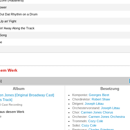
 Love (Habanera)
lower
Out Dat Rhythm on a Drum
Up an' Fight
in' Away Along the Track
Song
oe
esem Werk
1]
Album
Besetzung
n Jones [Original Broadway Cast]
Komponist:
Georges Bizet
Chordirektor:
Robert Shaw
s Track]
Dirigent:
Joseph Littau
al Cast Recording
Orchestervorstand:
Joseph Littau
 aus diesem Werk
Chor:
Carmen Jones Chorus
e
Orchester:
Carmen Jones Orchestra
Trommeln:
Cozy Cole
Solist:
Cozy Cole
Regisseur:
Charles Friedman