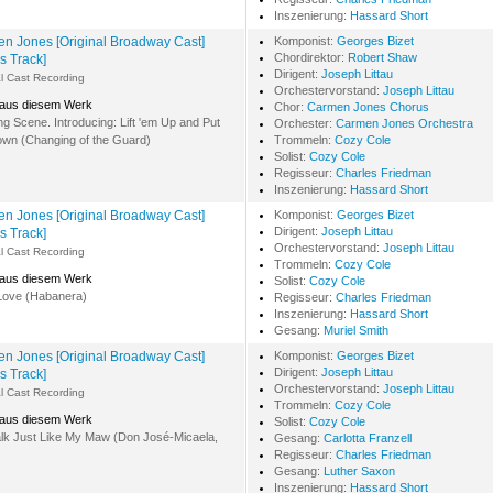
Inszenierung:
Hassard Short
n Jones [Original Broadway Cast]
Komponist:
Georges Bizet
Chordirektor:
Robert Shaw
s Track]
Dirigent:
Joseph Littau
al Cast Recording
Orchestervorstand:
Joseph Littau
 aus diesem Werk
Chor:
Carmen Jones Chorus
g Scene. Introducing: Lift 'em Up and Put
Orchester:
Carmen Jones Orchestra
wn (Changing of the Guard)
Trommeln:
Cozy Cole
Solist:
Cozy Cole
Regisseur:
Charles Friedman
Inszenierung:
Hassard Short
n Jones [Original Broadway Cast]
Komponist:
Georges Bizet
Dirigent:
Joseph Littau
s Track]
Orchestervorstand:
Joseph Littau
al Cast Recording
Trommeln:
Cozy Cole
 aus diesem Werk
Solist:
Cozy Cole
Love (Habanera)
Regisseur:
Charles Friedman
Inszenierung:
Hassard Short
Gesang:
Muriel Smith
n Jones [Original Broadway Cast]
Komponist:
Georges Bizet
Dirigent:
Joseph Littau
s Track]
Orchestervorstand:
Joseph Littau
al Cast Recording
Trommeln:
Cozy Cole
 aus diesem Werk
Solist:
Cozy Cole
lk Just Like My Maw (Don José-Micaela,
Gesang:
Carlotta Franzell
Regisseur:
Charles Friedman
Gesang:
Luther Saxon
Inszenierung:
Hassard Short