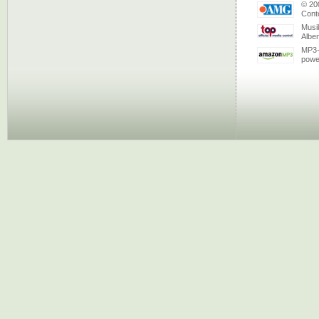
© 20
Conte
Musi
Albe
MP3-
powe