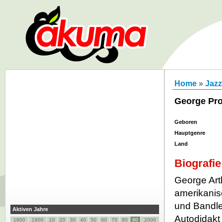
Home
»
Jazz
George Pro
Geboren
Hauptgenre
Land
Biografie
George Arth
amerikanis
und Bandlea
Aktiven Jahre
Autodidakt
1800
1900
10
20
30
40
50
60
70
80
90
2000