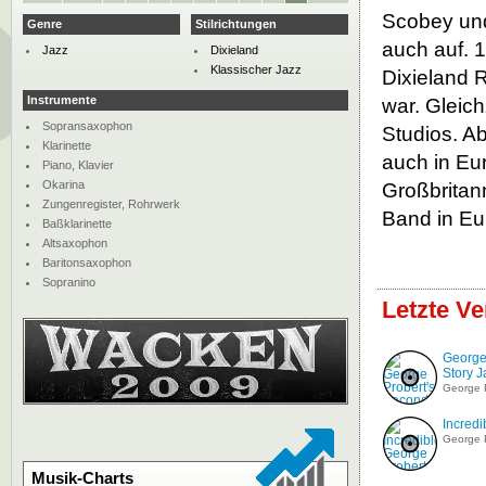
Scobey und
Genre
Stilrichtungen
auch auf. 
Jazz
Dixieland
Klassischer Jazz
Dixieland R
Instrumente
war. Gleich
Sopransaxophon
Studios. A
Klarinette
auch in Eu
Piano, Klavier
Okarina
Großbritann
Zungenregister, Rohrwerk
Band in Eu
Baßklarinette
Altsaxophon
Baritonsaxophon
Sopranino
Letzte V
George
Story 
George 
Incredi
George 
Musik-Charts