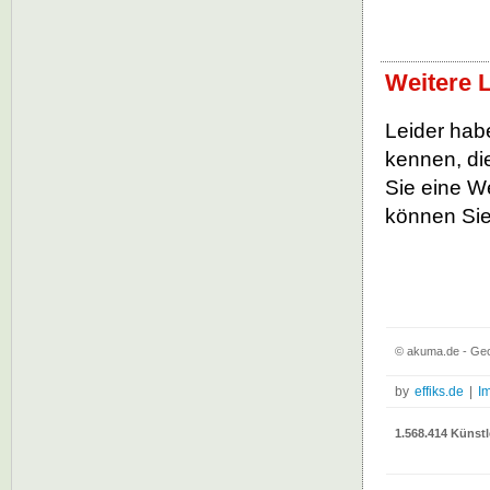
Weitere 
Leider habe
kennen, die
Sie eine W
können Sie
© akuma.de - Geo
by
effiks.de
|
I
1.568.414 Künstl