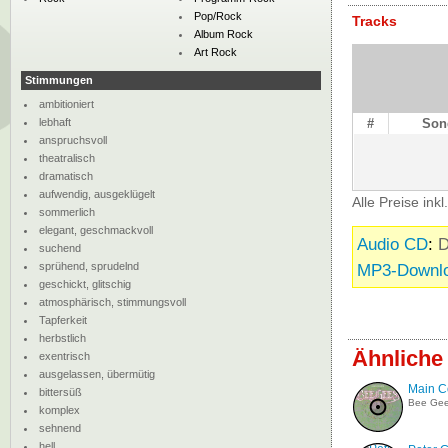
Pop/Rock
Tracks
Album Rock
Art Rock
Stimmungen
ambitioniert
lebhaft
#
Son
anspruchsvoll
theatralisch
dramatisch
aufwendig, ausgeklügelt
Alle Preise ink
sommerlich
elegant, geschmackvoll
Audio CD
:
D
suchend
sprühend, sprudelnd
MP3-Downl
geschickt, glitschig
atmosphärisch, stimmungsvoll
Tapferkeit
herbstlich
Ähnliche
exentrisch
ausgelassen, übermütig
Main C
bittersüß
Bee Ge
komplex
sehnend
hell