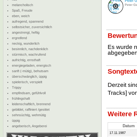
Peter G
melancholisch
Peter Ga
Spaß, Freude
eben, weich
aufregend, spannend
selbstsicher, zuversichtlich
angestrengt, heftig
Bewertun
ergreifend
neckig, wunderlich
Es wurde 
besinnlich, nachdenklich
abgegebe
stürmisch, wachrufend
aufrichtig, ernsthaft
energiegeladen, energisch
Songtext
sanft (-mütig), behutsam
überschwänglich, üppig
spielerisch, verspielt
Derzeit si
Trippy
Tracks] von
empfindsam, gefühlvoll
frühlingshaft
leidenschaftlich, brennend
gebildet, raffiniert /gesittet
Weitere 
sehnsüchtig, wehmütig
üppig
Datum
angeberisch, Angeberei
17.11.1987