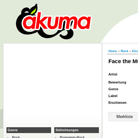
Home
»
Rock
»
Ele
Face the M
Artist
Bewertung
Genre
Label
Erschienen
Genre
Stilrichtungen
Rock
Programm-Rock