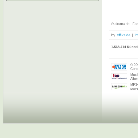
© akuma.de - Face
by
effiks.de
|
I
1.568.414 Künstl
© 20
Conte
Musi
Albe
MP3-
powe