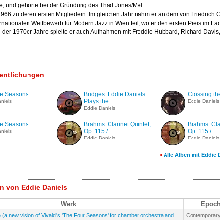
rte, und gehörte bei der Gründung des Thad Jones/Mel
966 zu deren ersten Mitgliedern. Im gleichen Jahr nahm er an dem von Friedrich 
ernationalen Wettbewerb für Modern Jazz in Wien teil, wo er den ersten Preis im 
ng der 1970er Jahre spielte er auch Aufnahmen mit Freddie Hubbard, Richard Davis,
fentlichungen
ve Seasons
Bridges: Eddie Daniels
Crossing th
Plays the...
niels
Eddie Daniels
Eddie Daniels
ve Seasons
Brahms: Clarinet Quintet,
Brahms: Clar
Op. 115 /...
Op. 115 /...
niels
Eddie Daniels
Eddie Daniels
»
Alle Alben mit Eddie 
n von Eddie Daniels
Werk
Epoch
(a new vision of Vivaldi's 'The Four Seasons' for chamber orchestra and
Contemporar