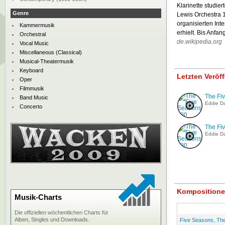
Klarinette studie
Genre
Lewis Orchestra 1
organisierten Int
Kammermusik
erhielt. Bis Anfa
Orchestral
de.wikipedia.org
Vocal Music
Miscellaneous (Classical)
Musical-Theatermusik
Keyboard
Letzten Veröf
Oper
Filmmusik
The Fi
Band Music
Eddie Da
Concerto
The Fi
Eddie Da
Kompositione
Musik-Charts
Die offiziellen wöchentlichen Charts für
Alben, Singles und Downloads.
Five Seasons, The 