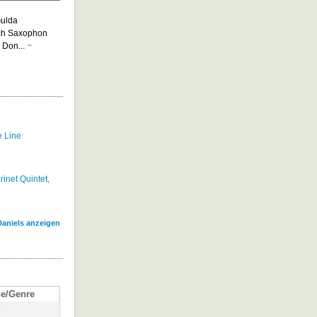
Gulda
Fach Saxophon
 Don...
~
e Line
inet Quintet,
Daniels anzeigen
e/Genre
y