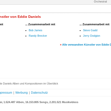
Orchestral
stler von Eddie Daniels
mit
... Zusammenarbeit mit
... Zusammenarbeit mit
Bob James
Steve Gadd
Randy Brecker
Jerry Dodgion
»
Alle verwandten Künstler von Eddie 
e Daniels Alben und Kompositionen im Überblick
mpressum
|
Werbung
|
Datenschutz
er, 1.524.487 Alben, 16.153.805 Songs, 2.201.521 Musikvideos