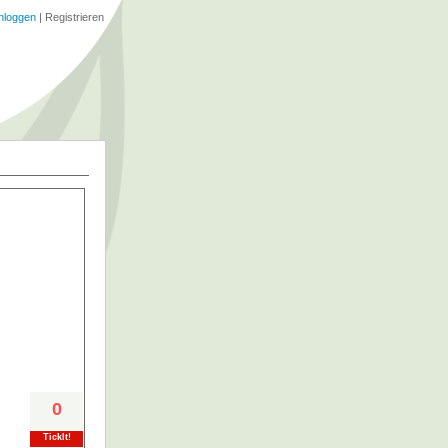
nloggen
|
Registrieren
0
TickIt!