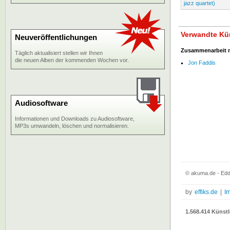
jazz quartet)
Verwandte Kün
Neuveröffentlichungen
Zusammenarbeit 
Täglich aktualisiert stellen wir Ihnen
die neuen Alben der kommenden Wochen vor.
Jon Faddis
Audiosoftware
Informationen und Downloads zu Audiosoftware,
MP3s umwandeln, löschen und normalisieren.
© akuma.de - Eddi
by
effiks.de
|
I
1.568.414 Künstl