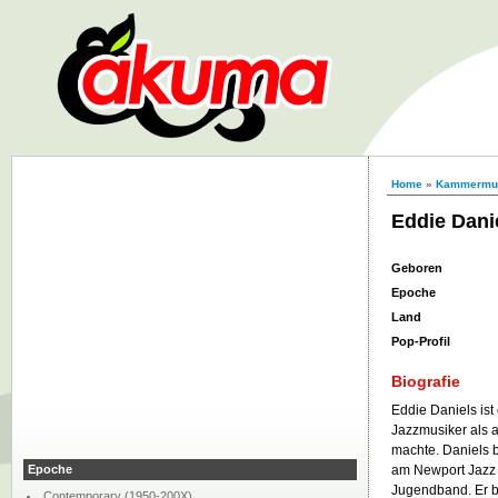
Home
»
Kammermu
Eddie Dani
Geboren
Epoche
Land
Pop-Profil
Biografie
Eddie Daniels ist
Jazzmusiker als 
machte. Daniels 
Epoche
am Newport Jazz 
Jugendband. Er be
Contemporary (1950-200X)