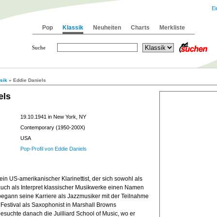
Ei
Pop
Klassik
Neuheiten
Charts
Merkliste
Suche
sik
» Eddie Daniels
els
19.10.1941 in New York, NY
Contemporary (1950-200X)
USA
Pop-Profil von Eddie Daniels
 ein US-amerikanischer Klarinettist, der sich sowohl als
auch als Interpret klassischer Musikwerke einen Namen
begann seine Karriere als Jazzmusiker mit der Teilnahme
Festival als Saxophonist in Marshall Browns
suchte danach die Juilliard School of Music, wo er