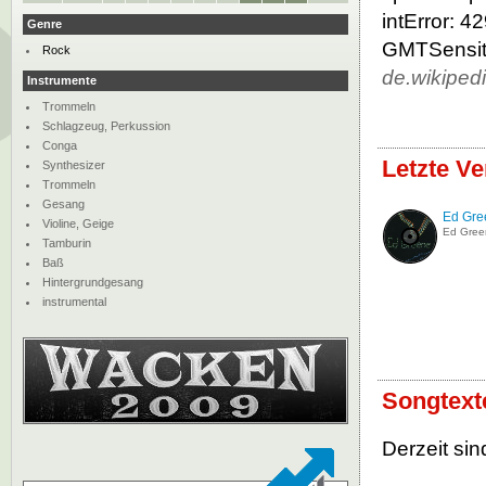
intError: 4
Genre
GMTSensiti
Rock
de.wikiped
Instrumente
Trommeln
Schlagzeug, Perkussion
Conga
Letzte V
Synthesizer
Trommeln
Gesang
Ed Gre
Violine, Geige
Ed Gree
Tamburin
Baß
Hintergrundgesang
instrumental
Songtext
Derzeit sin