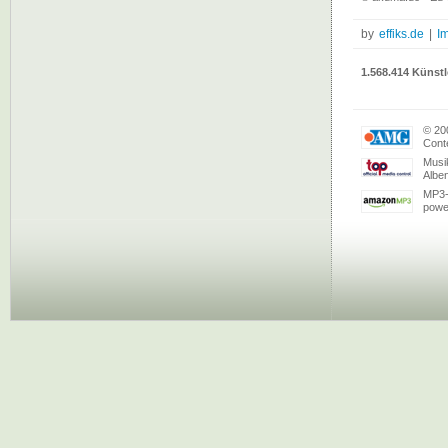
by
effiks.de
|
I
1.568.414 Künstl
© 20
Conte
Musi
Albe
MP3-
powe