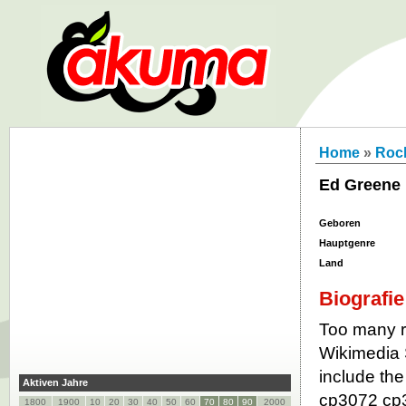
Home
»
Roc
Ed Greene
Geboren
Hauptgenre
Land
Biografie
Too many re
Wikimedia 
include the
Aktiven Jahre
cp3072 cp
1800
1900
10
20
30
40
50
60
70
80
90
2000