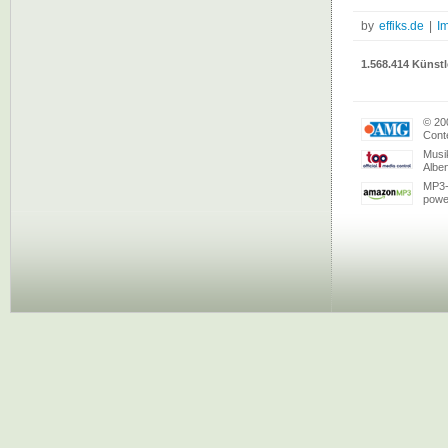
by
effiks.de
|
I
1.568.414 Künstl
© 20
Conte
Musi
Albe
MP3-
powe