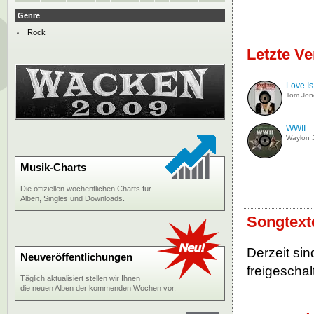
Genre
Rock
Letzte V
Love Is
Tom Jon
WWII
Waylon 
Musik-Charts
Die offiziellen wöchentlichen Charts für
Alben, Singles und Downloads.
Songtext
Derzeit si
Neuveröffentlichungen
freigeschalt
Täglich aktualisiert stellen wir Ihnen
die neuen Alben der kommenden Wochen vor.