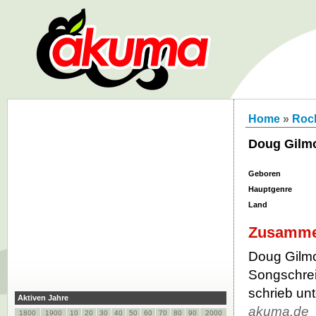
Home
»
Roc
Doug Gilm
Geboren
Hauptgenre
Land
Zusamme
Doug Gilmo
Songschrei
schrieb un
Aktiven Jahre
akuma.de
1800
1900
10
20
30
40
50
60
70
80
90
2000