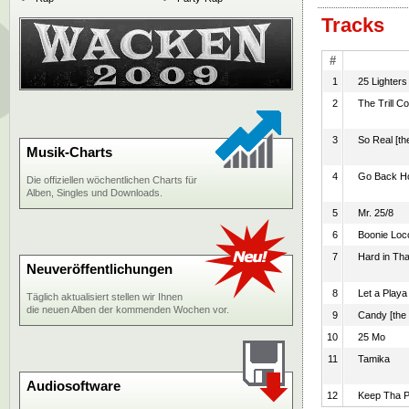
Tracks
#
1
25 Lighters
2
The Trill C
3
So Real [th
Musik-Charts
4
Go Back 
Die offiziellen wöchentlichen Charts für
Alben, Singles und Downloads.
5
Mr. 25/8
6
Boonie Loc
7
Hard in Tha
Neuveröffentlichungen
8
Let a Play
Täglich aktualisiert stellen wir Ihnen
die neuen Alben der kommenden Wochen vor.
9
Candy [the
10
25 Mo
11
Tamika
Audiosoftware
12
Keep Tha P