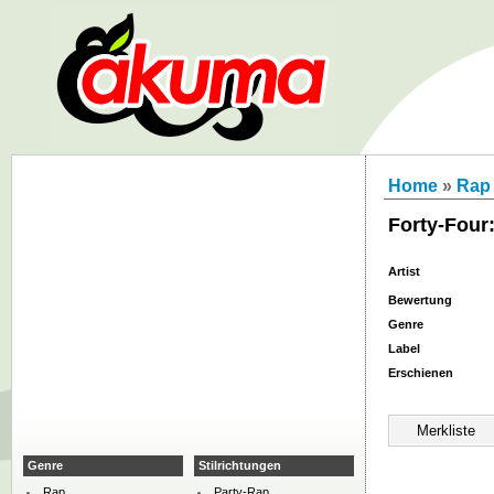
Home
»
Rap
Forty-Four
Artist
Bewertung
Genre
Label
Erschienen
Genre
Stilrichtungen
Rap
Party-Rap