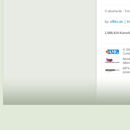
© akuma.de - For
by
effiks.de
|
I
1.568.414 Künstl
© 20
Conte
Musi
Albe
MP3-
powe