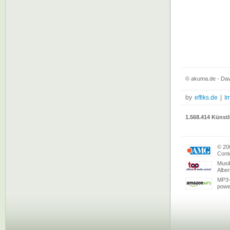
© akuma.de - Dav
by
effiks.de
|
I
1.568.414 Künstl
© 20
Conte
Musi
Albe
MP3-
powe