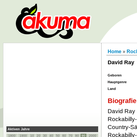
Home
»
Roc
David Ray
Geboren
Hauptgenre
Land
Biografie
David Ray 
Rockabilly-
Country-S
Aktiven Jahre
Rockabilly
1800
1900
10
20
30
40
50
60
70
80
90
2000