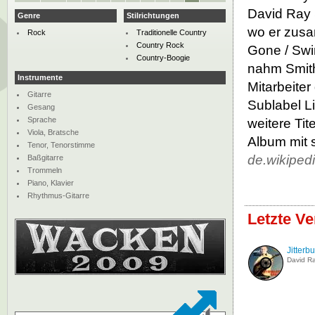
David Ray 
Genre
Stilrichtungen
wo er zusa
Rock
Traditionelle Country
Country Rock
Gone / Swi
Country-Boogie
nahm Smith
Instrumente
Mitarbeiter
Gitarre
Sublabel Li
Gesang
Sprache
weitere Tit
Viola, Bratsche
Album mit 
Tenor, Tenorstimme
de.wikiped
Baßgitarre
Trommeln
Piano, Klavier
Rhythmus-Gitarre
Letzte V
Jitterb
David R