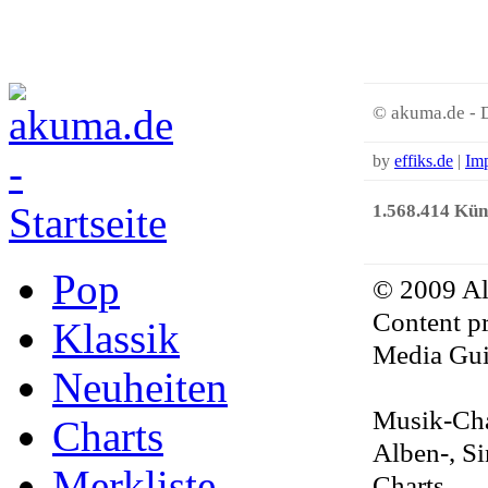
© akuma.de - 
by
effiks.de
|
Im
1.568.414 Küns
Pop
© 2009 Al
Content pr
Klassik
Media Gui
Neuheiten
Musik-Cha
Charts
Alben-, S
Merkliste
Charts