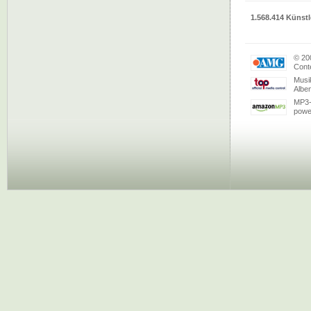
1.568.414 Künstl
© 20
Conte
Musi
Albe
MP3-
powe