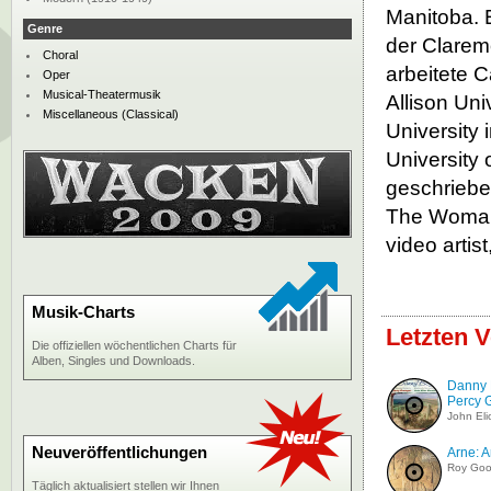
Manitoba. 
Genre
der Claremo
Choral
arbeitete 
Oper
Musical-Theatermusik
Allison Un
Miscellaneous (Classical)
University 
University 
geschriebe
The Woman 
video artist
Musik-Charts
Letzten V
Die offiziellen wöchentlichen Charts für
Alben, Singles und Downloads.
Danny 
Percy 
John Eli
Neuveröffentlichungen
Arne: A
Roy Go
Täglich aktualisiert stellen wir Ihnen