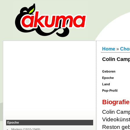
Home
»
Chor
Colin Camp
Geboren
Epoche
Land
Pop-Profil
Biografie
Colin Camp
Videokünst
Epoche
Reston geb
Modern (1910-1949)