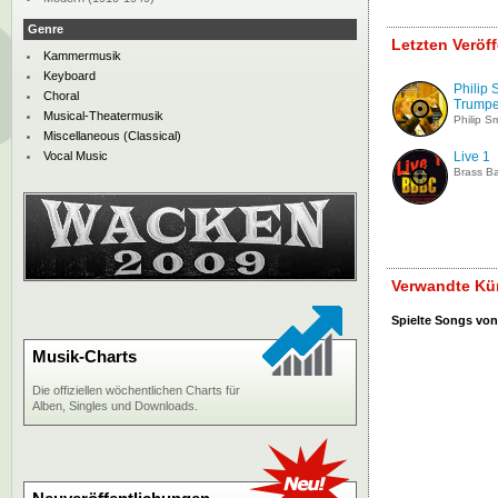
Genre
Letzten Veröf
Kammermusik
Keyboard
Philip 
Choral
Trumpet
Musical-Theatermusik
Philip S
Miscellaneous (Classical)
Vocal Music
Live 1
Brass Ba
Verwandte Kün
Spielte Songs von
Musik-Charts
Die offiziellen wöchentlichen Charts für
Alben, Singles und Downloads.