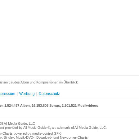
istian Jaudes Alben und Kompositionen im Überblick
mpressum
|
Werbung
|
Datenschutz
er, 1.524.487 Alben, 16.153.805 Songs, 2.201.521 Musikvideos
09 All Media Guide, LLC
nt provided by All Music Guide ®, a trademark of All Media Guide, LLC.
k-Charts powered by media-control GFK
n-, Single-, Musik-DVD-, Download- und Newcomer-Charts