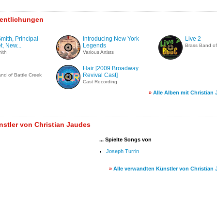
fentlichungen
Smith, Principal
Introducing New York
Live 2
, New...
Legends
Brass Band of
mith
Various Artists
Hair [2009 Broadway
Revival Cast]
nd of Battle Creek
Cast Recording
»
Alle Alben mit Christian
stler von Christian Jaudes
... Spielte Songs von
Joseph Turrin
»
Alle verwandten Künstler von Christian