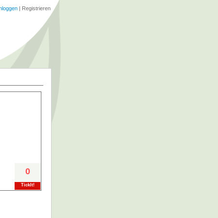
nloggen
|
Registrieren
0
TickIt!