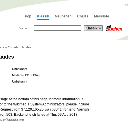
Ei
Pop
Klassik
Neuheiten
Charts
Merkliste
Suche
sik
» Christian Jaudes
Jaudes
Unbekannt
Modern (1910-1949)
Unbekannt
age at the bottom of this page for more information. If
rror to the Wikimedia System Administrators, please include
.Request from 37.120.165.25 via cp3041 frontend, Varnish
r: 503, Backend fetch failed at Thu, 09 Aug 2018
e.wikipedia.org