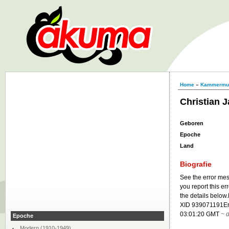
Home
»
Kammermu
Christian 
Geboren
Epoche
Land
Biografie
See the error mess
you report this e
the details below
XID 939071191Erro
03:01:20 GMT
~
d
Epoche
Modern (1910-1949)