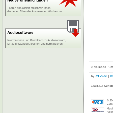
Neuveröffentlichungen
Täglich aktualisiert stellen wir Ihnen
die neuen Alben der kommenden Wochen vor.
Audiosoftware
Informationen und Downloads zu Audiosoftware,
MP3s umwandeln, löschen und normalisieren.
© akuma.de - Chr
by
effiks.de
|
I
1.568.414 Künstl
© 20
Conte
Musi
Albe