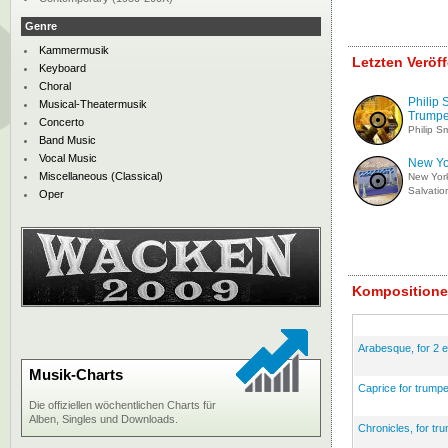
Genre
Kammermusik
Letzten Veröf
Keyboard
Choral
Philip 
Musical-Theatermusik
Trumpet
Concerto
Philip S
Band Music
Vocal Music
New Yo
Miscellaneous (Classical)
New York
Salvatio
Oper
Kompositione
Arabesque, for 2
Musik-Charts
Caprice for trumpe
Die offiziellen wöchentlichen Charts für
Alben, Singles und Downloads.
Chronicles, for t