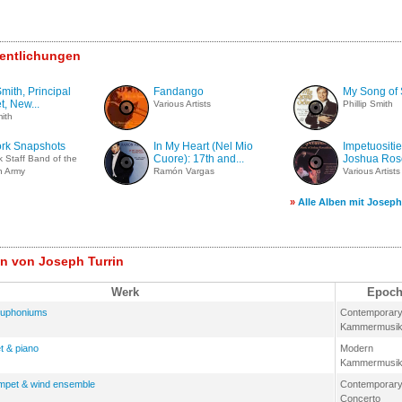
fentlichungen
Smith, Principal
Fandango
My Song of
, New...
Various Artists
Phillip Smith
mith
rk Snapshots
In My Heart (Nel Mio
Impetuositie
Cuore): 17th and...
Joshua Ro
 Staff Band of the
n Army
Ramón Vargas
Various Artists
»
Alle Alben mit Joseph
n von Joseph Turrin
Werk
Epoch
 euphoniums
Contemporar
Kammermusi
t & piano
Modern
Kammermusi
rumpet & wind ensemble
Contemporar
Concerto