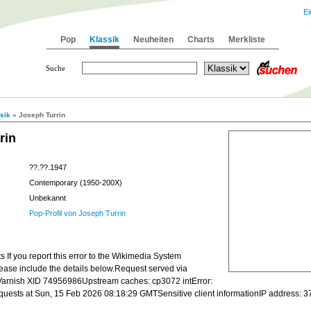
Ei
Pop
Klassik
Neuheiten
Charts
Merkliste
Suche
sik
» Joseph Turrin
rin
??.??.1947
Contemporary (1950-200X)
Unbekannt
Pop-Profil von Joseph Turrin
 If you report this error to the Wikimedia System
lease include the details below.Request served via
arnish XID 74956986Upstream caches: cp3072 intError:
quests at Sun, 15 Feb 2026 08:18:29 GMTSensitive client informationIP address: 