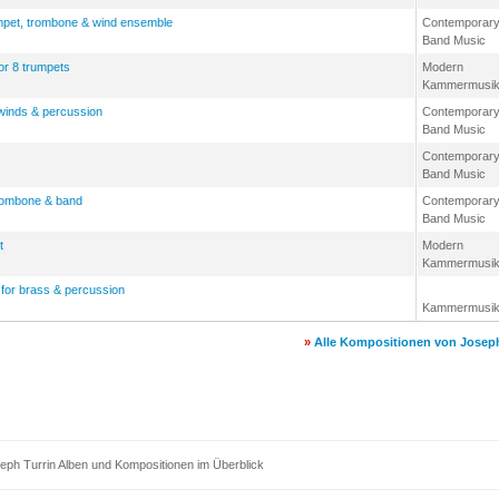
mpet, trombone & wind ensemble
Contemporar
Band Music
for 8 trumpets
Modern
Kammermusi
winds & percussion
Contemporar
Band Music
Contemporar
Band Music
 trombone & band
Contemporar
Band Music
t
Modern
Kammermusi
 for brass & percussion
Kammermusi
»
Alle Kompositionen von Joseph
eph Turrin Alben und Kompositionen im Überblick