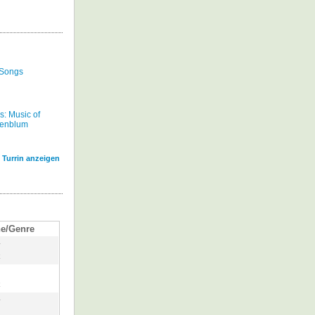
 Songs
s: Music of
senblum
 Turrin anzeigen
e/Genre
y
k
k
y