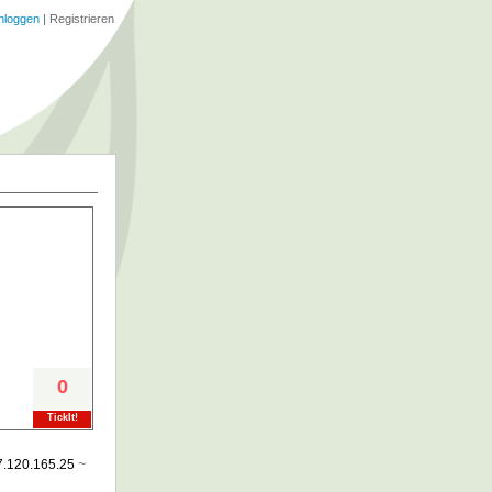
nloggen
|
Registrieren
0
TickIt!
37.120.165.25
~