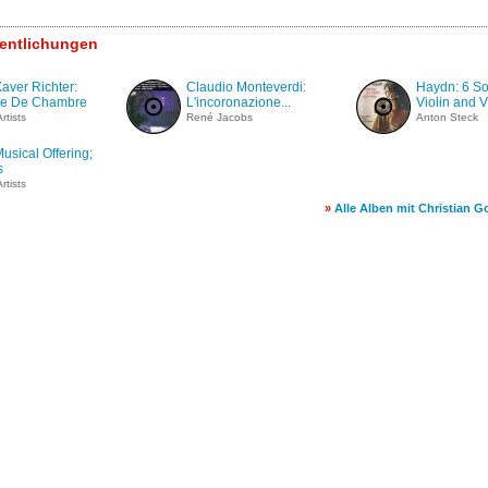
fentlichungen
aver Richter:
Claudio Monteverdi:
Haydn: 6 So
e De Chambre
L'incoronazione...
Violin and V
rtists
René Jacobs
Anton Steck
usical Offering;
s
rtists
»
Alle Alben mit Christian 