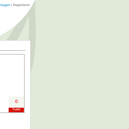
nloggen
|
Registrieren
0
TickIt!