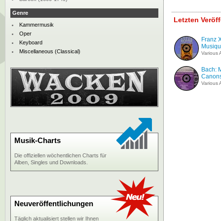
Genre
Letzten Veröf
Kammermusik
Oper
Franz X
Keyboard
Musiqu
Miscellaneous (Classical)
Various A
Bach: M
Canon
Various A
Musik-Charts
Die offiziellen wöchentlichen Charts für
Alben, Singles und Downloads.
Neuveröffentlichungen
Täglich aktualisiert stellen wir Ihnen