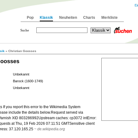
Ei
Pop
Klassik
Neuheiten
Charts
Merkliste
Suche
sik
» Christian Goosses
Goosses
Unbekannt
Barock (1600-1749)
Unbekannt
 If you report this error to the Wikimedia System
lease include the details below.Request served via
arnish XID 803286992Upstream caches: cp3072 intError:
quests at Thu, 19 Feb 2026 07:11:51 GMTSensitive client
dress: 37.120.165.25
~
de.wikipedia.org