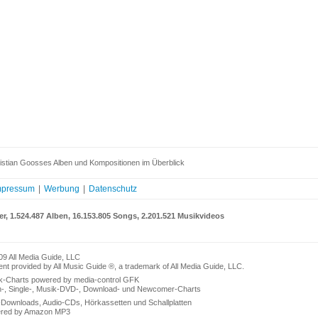
istian Goosses Alben und Kompositionen im Überblick
mpressum
|
Werbung
|
Datenschutz
er, 1.524.487 Alben, 16.153.805 Songs, 2.201.521 Musikvideos
09 All Media Guide, LLC
nt provided by All Music Guide ®, a trademark of All Media Guide, LLC.
k-Charts powered by media-control GFK
n-, Single-, Musik-DVD-, Download- und Newcomer-Charts
Downloads, Audio-CDs, Hörkassetten und Schallplatten
red by Amazon MP3