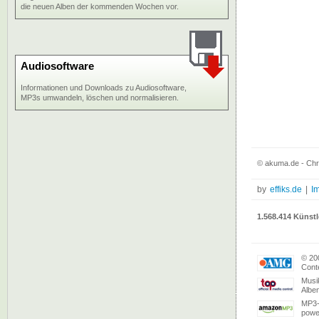
die neuen Alben der kommenden Wochen vor.
Audiosoftware
Informationen und Downloads zu Audiosoftware,
MP3s umwandeln, löschen und normalisieren.
© akuma.de - Chr
by
effiks.de
|
I
1.568.414 Künstl
© 20
Conte
Musi
Albe
MP3-
powe