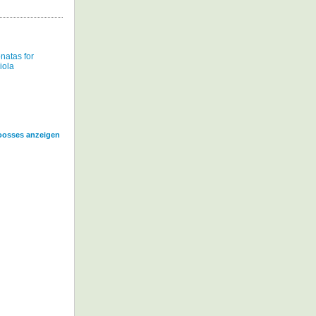
natas for
iola
Goosses anzeigen