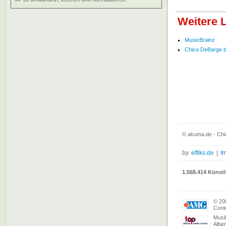
Weitere 
MusicBrainz
Chico DeBarge be
© akuma.de - Chi
by
effiks.de
|
I
1.568.414 Künstl
© 20
Conte
Musi
Albe