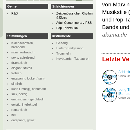
von Marvin
Genre
Stilrichtungen
Musikstile
R&B
Zeitgenösssicher Rhythm
& Blues
und Pop-Ta
Adult Contemporary R&B
Bands und 
Pop-Tanzmusik
akuma.de
Stimmungen
Instrumente
leidenschaftlich,
Gesang
brennend
Hintergrundgesang
intim, vertraulich
Trommeln
Letzte V
sexy, aufreizend
Keyboards., Tastaturen
dramatisch
elegant, stilvoll
Addicti
fröhlich
Chico D
entspannt, locker / sanft
sinnlich
sanft (-mütig), behutsam
Long T
[Bonus 
süß, herzig
Chico D
empfindsam, gefühlvoll
geistig, intellektuell
romantisch
hell
entspannt, gelöst