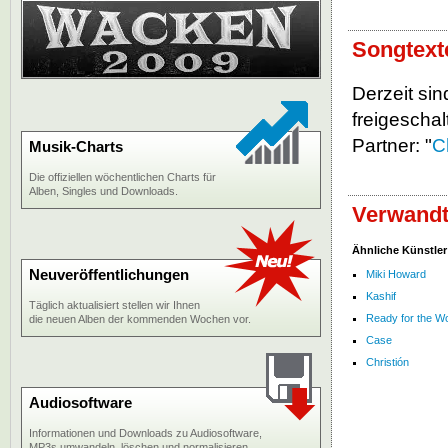
Songtext
Derzeit si
freigeschalt
Partner: "
C
Musik-Charts
Die offiziellen wöchentlichen Charts für
Alben, Singles und Downloads.
Verwandt
Ähnliche Künstler
Neuveröffentlichungen
Miki Howard
Kashif
Täglich aktualisiert stellen wir Ihnen
Ready for the Wo
die neuen Alben der kommenden Wochen vor.
Case
Christión
Audiosoftware
Informationen und Downloads zu Audiosoftware,
MP3s umwandeln, löschen und normalisieren.