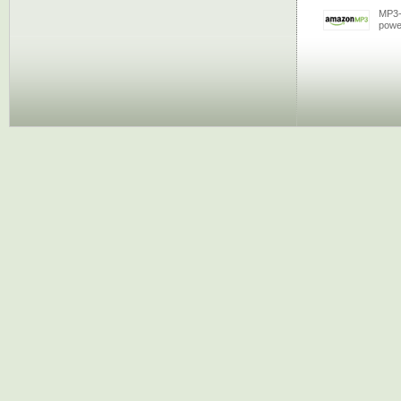
MP3-
powe