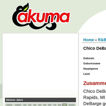
Home
»
R&
Chico DeB
Geboren
Geburtsname
Hauptgenre
Land
Zusamme
Chico DeB
Rapids, MI
Aktiven Jahre
DeBarge g
1800
1900
10
20
30
40
50
60
70
80
90
2000