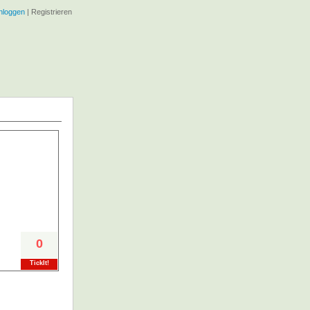
nloggen
|
Registrieren
0
TickIt!