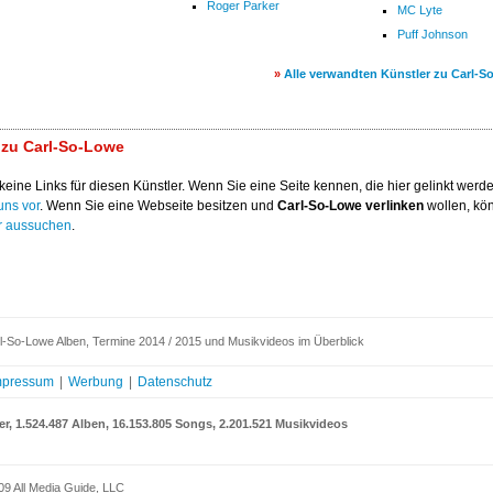
Roger Parker
MC Lyte
Puff Johnson
»
Alle verwandten Künstler zu Carl-
 zu Carl-So-Lowe
keine Links für diesen Künstler. Wenn Sie eine Seite kennen, die hier gelinkt werden
uns vor
. Wenn Sie eine Webseite besitzen und
Carl-So-Lowe verlinken
wollen, kö
r aussuchen
.
l-So-Lowe Alben, Termine 2014 / 2015 und Musikvideos im Überblick
mpressum
|
Werbung
|
Datenschutz
er, 1.524.487 Alben, 16.153.805 Songs, 2.201.521 Musikvideos
09 All Media Guide, LLC