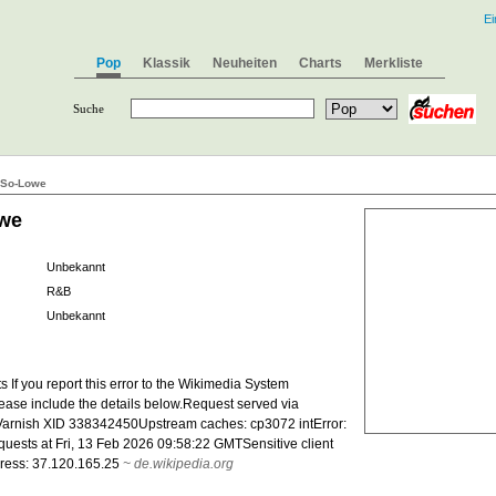
Ei
Pop
Klassik
Neuheiten
Charts
Merkliste
Suche
-So-Lowe
owe
Unbekannt
R&B
Unbekannt
 If you report this error to the Wikimedia System
lease include the details below.Request served via
arnish XID 338342450Upstream caches: cp3072 intError:
uests at Fri, 13 Feb 2026 09:58:22 GMTSensitive client
dress: 37.120.165.25
~
de.wikipedia.org