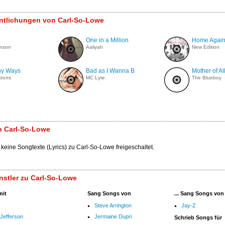
entlichungen von Carl-So-Lowe
One in a Million
Home Agai
hnson
Aaliyah
New Edition
ny Ways
Bad as I Wanna B
Mother of Al
xtons
MC Lyte
The Blueboy
n Carl-So-Lowe
 keine Songtexte (Lyrics) zu Carl-So-Lowe freigeschaltet.
stler zu Carl-So-Lowe
mit
Sang Songs von
... Sang Songs von
Steve Arrington
Jay-Z
Jefferson
Jermaine Dupri
Schrieb Songs für