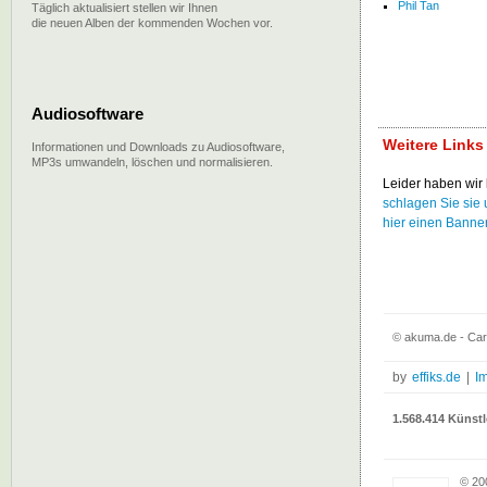
Phil Tan
Täglich aktualisiert stellen wir Ihnen
die neuen Alben der kommenden Wochen vor.
Audiosoftware
Weitere Links
Informationen und Downloads zu Audiosoftware,
MP3s umwandeln, löschen und normalisieren.
Leider haben wir 
schlagen Sie sie 
hier einen Banne
© akuma.de - Car
by
effiks.de
|
I
1.568.414 Künstl
© 20