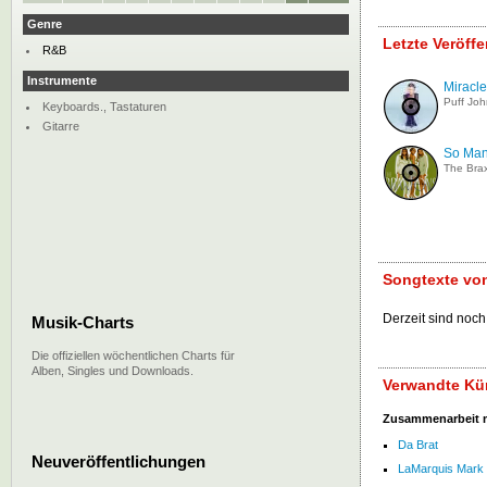
Genre
Letzte Veröff
R&B
Instrumente
Miracle
Puff Jo
Keyboards., Tastaturen
Gitarre
So Ma
The Bra
Songtexte vo
Derzeit sind noch
Musik-Charts
Die offiziellen wöchentlichen Charts für
Alben, Singles und Downloads.
Verwandte Kün
Zusammenarbeit 
Da Brat
Neuveröffentlichungen
LaMarquis Mark 