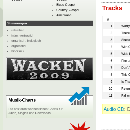
Blues Gospel
Tracks
Country-Gospel
Amerikana
#
Stimmungen
1
Worry
rätselhaft
2
There
intim, vertraulich
3
Shelt
organisch, biologisch
ergreifend
4
With 
bittersüß
5
Wide 
6
Fire 
7
Don't 
8
This 
9
Is Tha
10
Retur
11
Fall o
Musik-Charts
Audio CD
:
D
Die offiziellen wöchentlichen Charts für
Alben, Singles und Downloads.