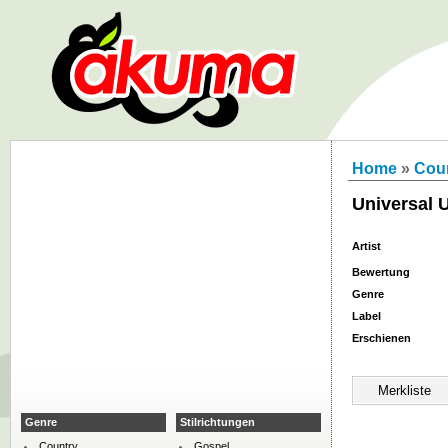
Home
»
Cou
Universal 
Artist
Bewertung
Genre
Label
Erschienen
Genre
Stilrichtungen
Country
Gospel