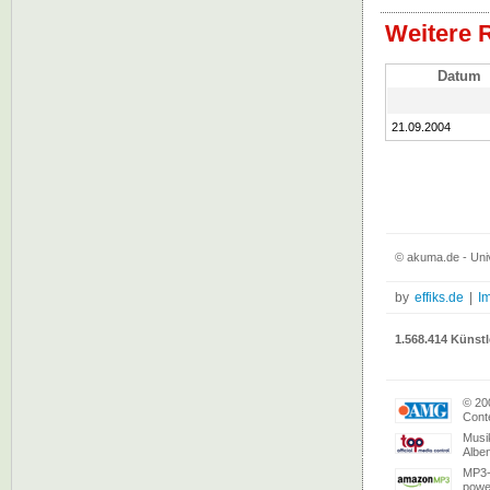
Weitere 
Datum
21.09.2004
© akuma.de - Univ
by
effiks.de
|
I
1.568.414 Künstl
© 20
Conte
Musi
Albe
MP3-
powe