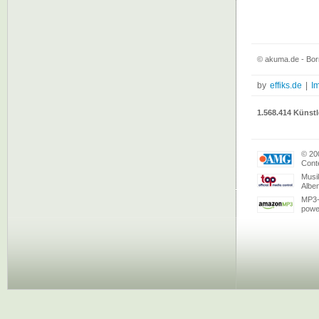
© akuma.de - Born
by
effiks.de
|
I
1.568.414 Künstl
© 20
Conte
Musi
Albe
MP3-
powe