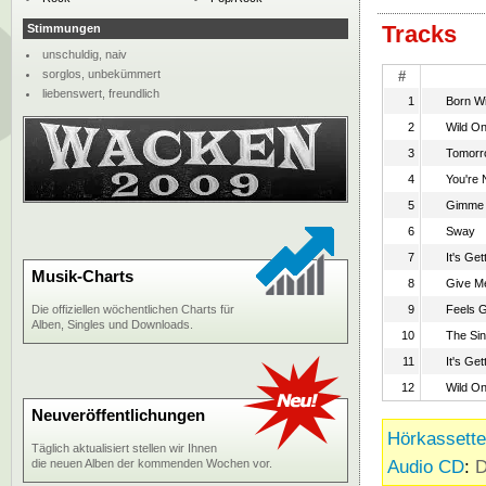
Tracks
Stimmungen
unschuldig, naiv
sorglos, unbekümmert
#
liebenswert, freundlich
1
Born Wi
2
Wild O
3
Tomorr
4
You're 
5
Gimme 
6
Sway
7
It's Get
Musik-Charts
8
Give M
Die offiziellen wöchentlichen Charts für
9
Feels 
Alben, Singles und Downloads.
10
The Si
11
It's Get
12
Wild On
Neuveröffentlichungen
Hörkassette
Täglich aktualisiert stellen wir Ihnen
Audio CD
:
D
die neuen Alben der kommenden Wochen vor.