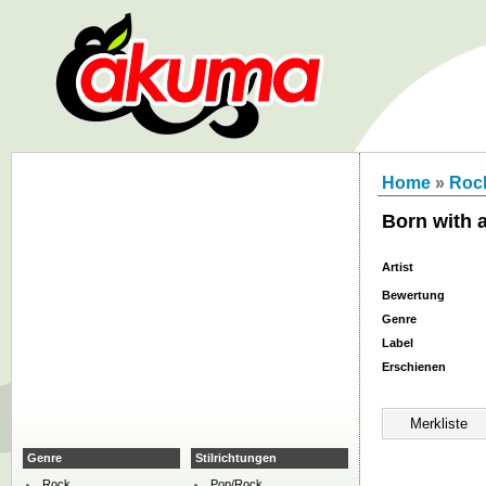
Home
»
Roc
Born with 
Artist
Bewertung
Genre
Label
Erschienen
Genre
Stilrichtungen
Rock
Pop/Rock