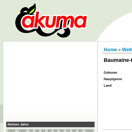
Home
»
Welt
Baumaine-
Geboren
Hauptgenre
Land
Aktiven Jahre
1800
1900
10
20
30
40
50
60
70
80
90
2000