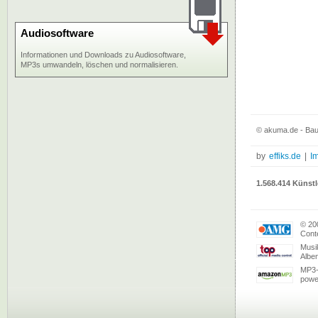
Audiosoftware
Informationen und Downloads zu Audiosoftware,
MP3s umwandeln, löschen und normalisieren.
© akuma.de - Bau
by
effiks.de
|
I
1.568.414 Künstl
© 20
Conte
Musi
Albe
MP3-
powe