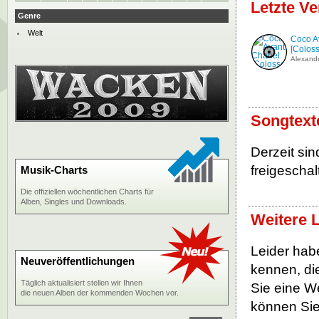
Letzte V
Genre
Welt
Coco A
[Colos
Alexandr
Songtext
Derzeit si
freigeschalt
Musik-Charts
Die offiziellen wöchentlichen Charts für
Alben, Singles und Downloads.
Weitere 
Leider habe
Neuveröffentlichungen
kennen, die
Täglich aktualisiert stellen wir Ihnen
Sie eine W
die neuen Alben der kommenden Wochen vor.
können Sie