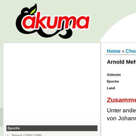
Home
»
Chor
Arnold Meh
Geboren
Epoche
Land
Zusamme
Unter ande
von Johan
Epoche
Barock (1600-1749)