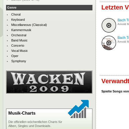
Letzten V
Genre
Choral
Keyboard
Bach Tr
Arnold M
Miscellaneous (Classical)
Kammermusik
Orchestral
Bach T
Band Music
Arnold M
Concerto
Vocal Music
Oper
Symphony
Verwandt
Spielte Songs von
Musik-Charts
Die offiziellen wöchentlichen Charts für
Alben, Singles und Downloads.