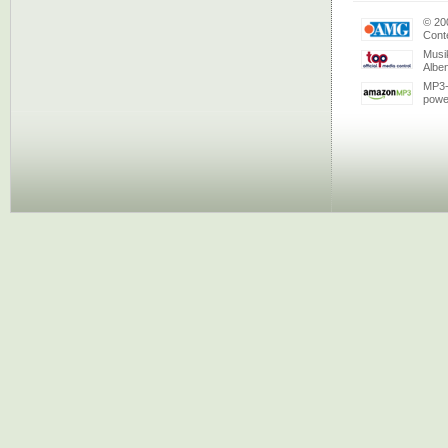
© 20
Conte
Musi
Albe
MP3-
powe