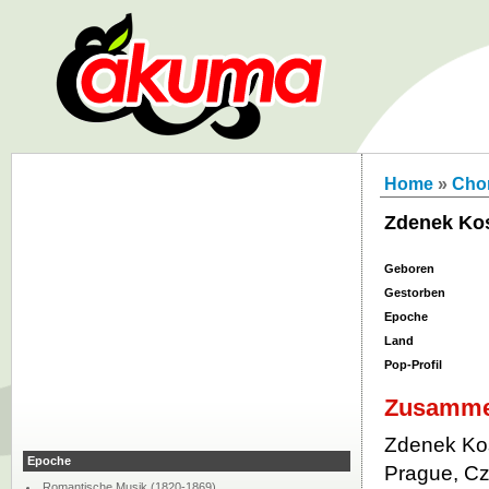
Home
»
Chor
Zdenek Kos
Geboren
Gestorben
Epoche
Land
Pop-Profil
Zusamme
Zdenek Kos
Epoche
Prague, Cz
Romantische Musik (1820-1869)