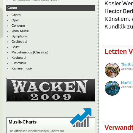
Kosler Wer
Genre
Hector Ber
Choral
Künstlern,
Oper
Kundlák z
Concerto
Vocal Music
Symphony
Orchestral
Ballet
Letzten V
Miscellaneous (Classical)
Keyboard
Filmmusik
The Ba
Kammermusik
Zdenek 
Novák:
Zdenek 
Musik-Charts
Verwandt
Die offiziellen wöchentlichen Charts für