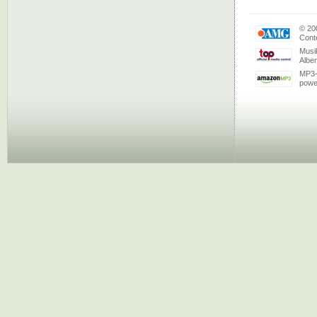
© 20
Conte
Musi
Albe
MP3-
powe