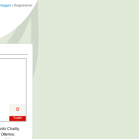
nloggen
|
Registrieren
0
TickIt!
rdo Chailly,
Otterloo.