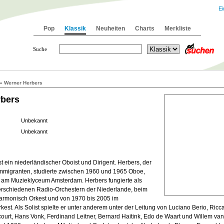
Ei
Pop
Klassik
Neuheiten
Charts
Merkliste
Suche
» Werner Herbers
rbers
Unbekannt
Unbekannt
t ein niederländischer Oboist und Dirigent. Herbers, der
mmigranten, studierte zwischen 1960 und 1965 Oboe,
t am Muzieklyceum Amsterdam. Herbers fungierte als
 verschiedenen Radio-Orchestern der Niederlande, beim
armonisch Orkest und von 1970 bis 2005 im
st. Als Solist spielte er unter anderem unter der Leitung von Luciano Berio, Ricca
urt, Hans Vonk, Ferdinand Leitner, Bernard Haitink, Edo de Waart und Willem van 