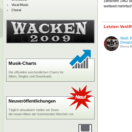
Zwischen 1962 un
Vocal Music
weltweit mehrfach
Choral
Letzten Veröf
Weill: 
Dreigro
Ebony 
Musik-Charts
Die offiziellen wöchentlichen Charts für
Alben, Singles und Downloads.
Neuveröffentlichungen
Täglich aktualisiert stellen wir Ihnen
die neuen Alben der kommenden Wochen vor.