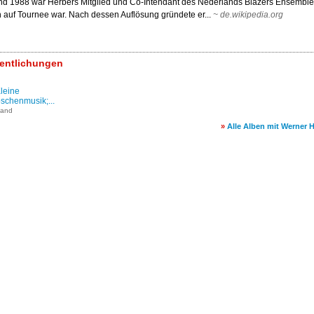
d 1988 war Herbers Mitglied und Co-Intendant des Nederlands Blazers Ensemble,
 auf Tournee war. Nach dessen Auflösung gründete er...
~
de.wikipedia.org
fentlichungen
Kleine
schenmusik;...
Band
»
Alle Alben mit Werner 