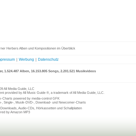
ner Herbers Alben und Kompositionen im Überblick
mpressum
|
Werbung
|
Datenschutz
er, 1.524.487 Alben, 16.153.805 Songs, 2.201.521 Musikvideos
09 All Media Guide, LLC
nt provided by All Music Guide ®, a trademark of All Media Guide, LLC.
k-Charts powered by media-control GFK
n-, Single-, Musik-DVD-, Download- und Newcomer-Charts
Downloads, Audio-CDs, Hörkassetten und Schallplatten
red by Amazon MP3