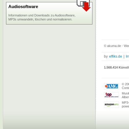
Audiosoftware
Informationen und Downloads zu Audiosoftware,
MP3s umwandeln, löschen und normalisieren.
© akuma.de - Wer
by
effiks.de
|
I
1.568.414 Künstl
© 20
Conte
Musi
Albe
MP3-
powe