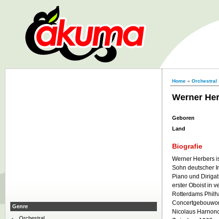
Home
»
Orchestral
Werner He
Geboren
Land
Biografie
Werner Herbers is
Sohn deutscher I
Piano und Diriga
erster Oboist in
Rotterdams Philh
Concertgebouworke
Genre
Nicolaus Harnonco
Orchestral