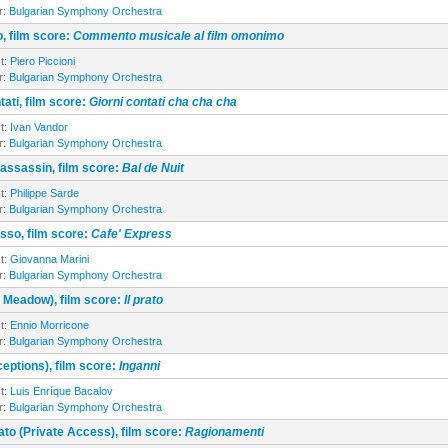
r:
Bulgarian Symphony Orchestra
, film score:
Commento musicale al film omonimo
t:
Piero Piccioni
r:
Bulgarian Symphony Orchestra
ntati, film score:
Giorni contati cha cha cha
t:
Ivan Vandor
r:
Bulgarian Symphony Orchestra
'assassin, film score:
Bal de Nuit
t:
Philippe Sarde
r:
Bulgarian Symphony Orchestra
sso, film score:
Cafe' Express
t:
Giovanna Marini
r:
Bulgarian Symphony Orchestra
e Meadow), film score:
Il prato
t:
Ennio Morricone
r:
Bulgarian Symphony Orchestra
eptions), film score:
Inganni
t:
Luis Enríque Bacalov
r:
Bulgarian Symphony Orchestra
ato (Private Access), film score:
Ragionamenti