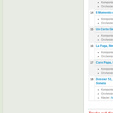
Komponis
Orcheste
Il Momento d
14
Komponis
Orcheste
Un Certo Gi
15
Komponis
Orcheste
La Fuga, fi
16
Komponis
Orcheste
Caro Papa, 
17
Komponis
Orcheste
Dossier 51,
18
Sonata
Komponis
Orcheste
Klavier:
A