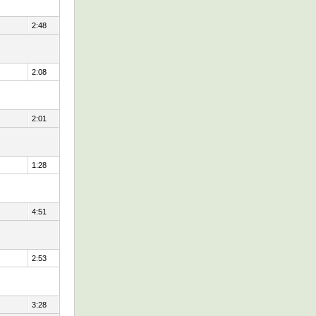
2:48
2:08
2:01
1:28
4:51
2:53
3:28