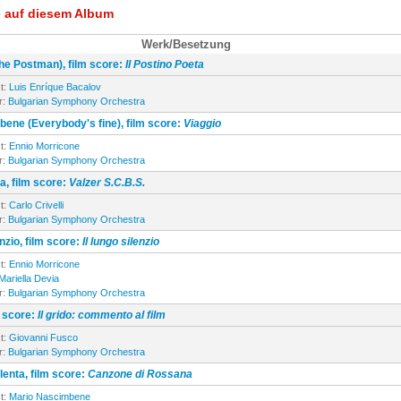
e auf diesem Album
Werk/Besetzung
The Postman), film score:
Il Postino Poeta
t:
Luis Enríque Bacalov
r:
Bulgarian Symphony Orchestra
 bene (Everybody's fine), film score:
Viaggio
t:
Ennio Morricone
r:
Bulgarian Symphony Orchestra
, film score:
Valzer S.C.B.S.
t:
Carlo Crivelli
r:
Bulgarian Symphony Orchestra
enzio, film score:
Il lungo silenzio
t:
Ennio Morricone
Mariella Devia
r:
Bulgarian Symphony Orchestra
lm score:
Il grido: commento al film
t:
Giovanni Fusco
r:
Bulgarian Symphony Orchestra
lenta, film score:
Canzone di Rossana
t:
Mario Nascimbene