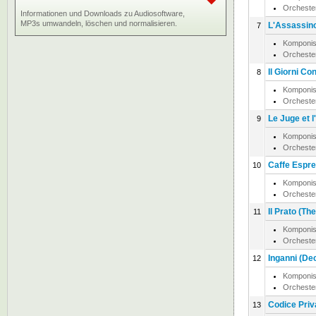
Orcheste
Informationen und Downloads zu Audiosoftware,
MP3s umwandeln, löschen und normalisieren.
L'Assassino
7
Komponis
Orcheste
Il Giorni Co
8
Komponis
Orcheste
Le Juge et l
9
Komponis
Orcheste
Caffe Espre
10
Komponis
Orcheste
Il Prato (Th
11
Komponis
Orcheste
Inganni (Dec
12
Komponis
Orcheste
Codice Priv
13