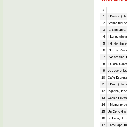
Tracks auf d
#
1
Il Postino (Th
2
Stanno tutti b
3
La Condanna, 
4
Il Lungo silenz
5
Il Grido, film 
6
L'Estate Viole
7
L'Assassino, 
8
Il Giorni Conta
9
Le Juge et l'a
10
Caffe Espress
11
Il Prato (The
12
Inganni (Decep
13
Codice Privato
14
Il Momento del
15
Un Certo Gior
16
La Fuga, film
17
Caro Papa, fi