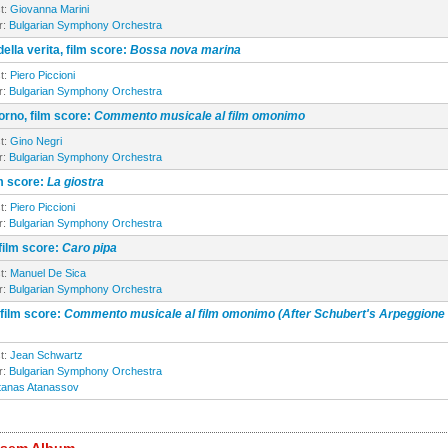
t:
Giovanna Marini
r:
Bulgarian Symphony Orchestra
ella verita, film score:
Bossa nova marina
t:
Piero Piccioni
r:
Bulgarian Symphony Orchestra
orno, film score:
Commento musicale al film omonimo
t:
Gino Negri
r:
Bulgarian Symphony Orchestra
lm score:
La giostra
t:
Piero Piccioni
r:
Bulgarian Symphony Orchestra
film score:
Caro pipa
t:
Manuel De Sica
r:
Bulgarian Symphony Orchestra
 film score:
Commento musicale al film omonimo (After Schubert's Arpeggione
t:
Jean Schwartz
r:
Bulgarian Symphony Orchestra
tanas Atanassov