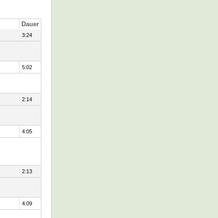
Dauer
3:24
5:02
2:14
4:05
2:13
4:09