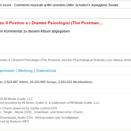
lm score -
Commento musicale al film omonimo (After Schubert's Arpeggione Sonata
u Il Postino e i Drammi Psicologici (The Postman...
ein Kommentar zu diesem Album abgegeben
ostino e i Drammi Psicologici (The Postman and the Psychological Dramas) von Various Artis
mpressum
|
Werbung
|
Datenschutz
er, 1.524.487 Alben, 16.153.805 Songs, 2.201.521 Musikvideos
09 All Media Guide, LLC
nt provided by All Music Guide ®, a trademark of All Media Guide, LLC.
k-Charts powered by media-control GFK
n-, Single-, Musik-DVD-, Download- und Newcomer-Charts
Downloads, Audio-CDs, Hörkassetten und Schallplatten
red by Amazon MP3