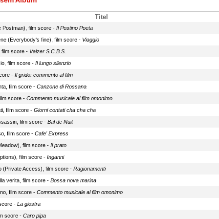
iesem Album
Titel
e Postman), film score -
Il Postino Poeta
ene (Everybody's fine), film score -
Viaggio
film score -
Valzer S.C.B.S.
io, film score -
Il lungo silenzio
score -
Il grido: commento al film
nta, film score -
Canzone di Rossana
film score -
Commento musicale al film omonimo
ti, film score -
Giorni contati cha cha cha
ssassin, film score -
Bal de Nuit
o, film score -
Cafe' Express
 Meadow), film score -
Il prato
tions), film score -
Inganni
 (Private Access), film score -
Ragionamenti
la verita, film score -
Bossa nova marina
no, film score -
Commento musicale al film omonimo
 score -
La giostra
lm score -
Caro pipa