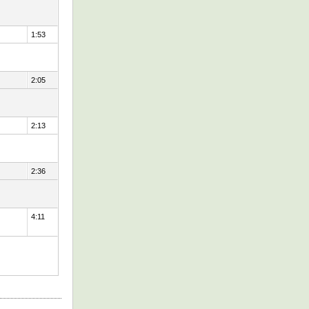
1:53
2:05
2:13
2:36
4:11