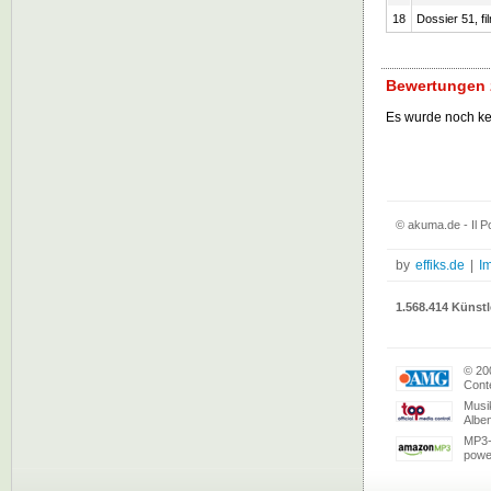
18
Dossier 51, fi
Bewertungen z
Es wurde noch k
© akuma.de - Il P
by
effiks.de
|
I
1.568.414 Künstl
© 20
Conte
Musi
Albe
MP3-
powe