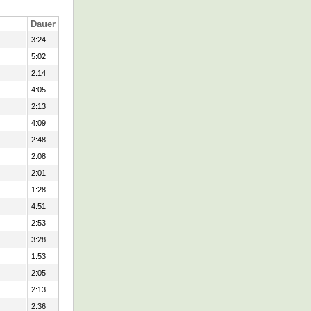
Dauer
3:24
5:02
2:14
4:05
2:13
4:09
2:48
2:08
2:01
1:28
4:51
2:53
3:28
1:53
2:05
2:13
2:36