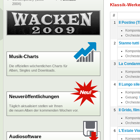
200X)
Klassik-Werk
#
Il Postino (
1
Komponis
Orcheste
Stanno tutti
2
Komponis
Musik-Charts
Orcheste
La Condanna
3
Die offiziellen wöchentlichen Charts für
Alben, Singles und Downloads.
Komponis
Orcheste
Il Lungo sil
4
Komponis
Neuveröffentlichungen
Gesang:
Orcheste
Täglich aktualisiert stellen wir Ihnen
Il Grido, fi
5
die neuen Alben der kommenden Wochen vor.
Komponis
Orcheste
L'Estate Vio
6
Audiosoftware
Komponis