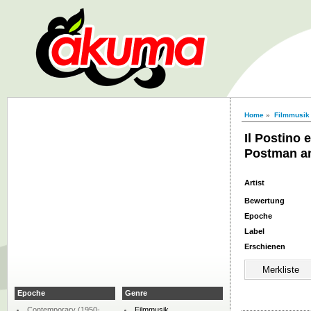
Home
»
Filmmusik
Il Postino 
Postman an
Artist
Bewertung
Epoche
Label
Erschienen
Epoche
Genre
Contemporary (1950-
Filmmusik