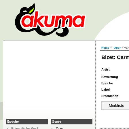
Home
»
Oper
» Var
Bizet: Car
Artist
Bewertung
Epoche
Label
Erschienen
Epoche
Genre
Romantische Musik
Oper