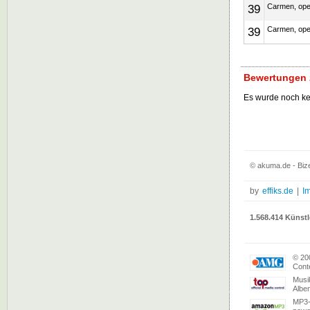
39
Carmen, ope
39
Carmen, ope
Bewertungen 
Es wurde noch k
© akuma.de - Bize
by
effiks.de
|
I
1.568.414 Künstl
© 20
Conte
Musi
Albe
MP3-