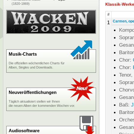
(1820-1869)
Klassik-Werk
#
Carmen, op
1
Kompo
Sopran
Gesan
Barito
Musik-Charts
Chor:
Die offiziellen wöchentlichen Charts für
Chor:
Alben, Singles und Downloads.
Tenor,
Sopran
Chorv
Neuveröffentlichungen
Gesan
Täglich aktualisiert stellen wir Ihnen
Baß:
J
die neuen Alben der kommenden Wochen vor.
Barito
Orche
Gesan
Audiosoftware