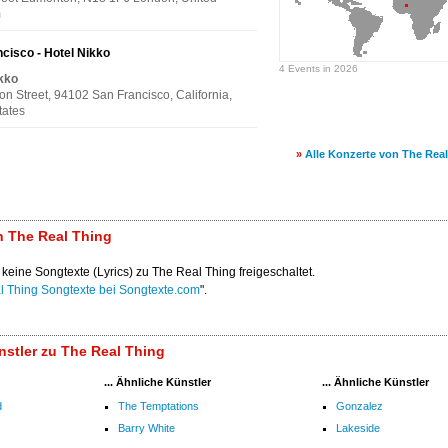
m
cisco - Hotel Nikko
4 Events in 2026
kko
n Street, 94102 San Francisco, California,
tates
»
Alle Konzerte von The Rea
n The Real Thing
 keine Songtexte (Lyrics) zu The Real Thing freigeschaltet.
l Thing Songtexte bei Songtexte.com
".
stler zu The Real Thing
... Ähnliche Künstler
... Ähnliche Künstler
d
The Temptations
Gonzalez
Barry White
Lakeside