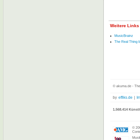
Weitere Links
MusicBrainz
The Real Thing be
© akuma.de - The
by
effiks.de
|
I
1.568.414 Künstl
© 20
Conte
Musi