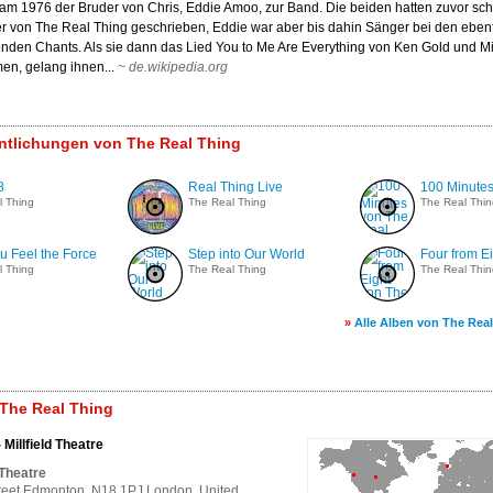
kam 1976 der Bruder von Chris, Eddie Amoo, zur Band. Die beiden hatten zuvor sc
er von The Real Thing geschrieben, Eddie war aber bis dahin Sänger bei den ebenf
nden Chants. Als sie dann das Lied You to Me Are Everything von Ken Gold und 
n, gelang ihnen...
~
de.wikipedia.org
entlichungen von The Real Thing
8
Real Thing Live
100 Minute
l Thing
The Real Thing
The Real Thin
u Feel the Force
Step into Our World
Four from E
l Thing
The Real Thing
The Real Thin
»
Alle Alben von The Rea
The Real Thing
 Millfield Theatre
 Theatre
treet Edmonton, N18 1PJ London, United