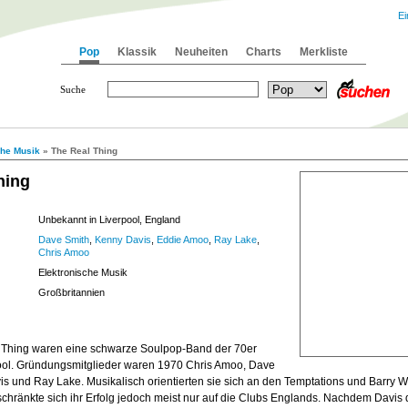
Ei
Pop
Klassik
Neuheiten
Charts
Merkliste
Suche
che Musik
» The Real Thing
hing
Unbekannt in Liverpool, England
Dave Smith
,
Kenny Davis
,
Eddie Amoo
,
Ray Lake
,
Chris Amoo
Elektronische Musik
Großbritannien
 Thing waren eine schwarze Soulpop-Band der 70er
ool. Gründungsmitglieder waren 1970 Chris Amoo, Dave
s und Ray Lake. Musikalisch orientierten sie sich an den Temptations und Barry Wh
chränkte sich ihr Erfolg jedoch meist nur auf die Clubs Englands. Nachdem Davis