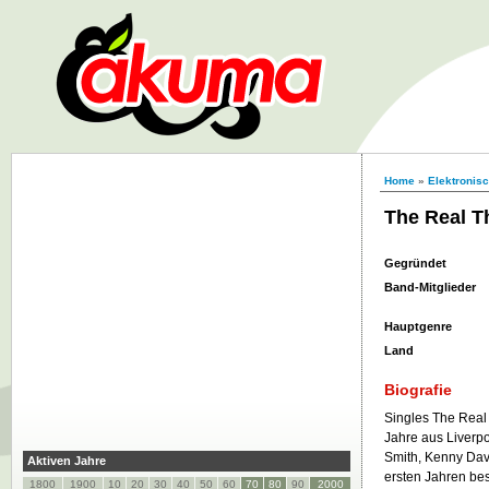
Home
»
Elektronis
The Real T
Gegründet
Band-Mitglieder
Hauptgenre
Land
Biografie
Singles The Real
Jahre aus Liverp
Smith, Kenny Davi
Aktiven Jahre
ersten Jahren bes
1800
1900
10
20
30
40
50
60
70
80
90
2000