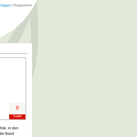
nloggen
|
Registrieren
0
TickIt!
ite, in den
 die Band