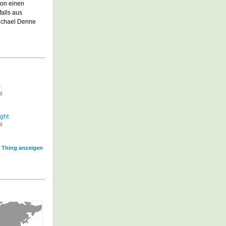
hon einen
alls aus
Michael Denne
s
g
ight
g
l Thing anzeigen