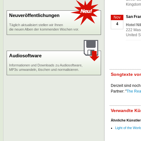
Kingdo
Neuveröffentlichungen
San Fran
Nov
4
Hotel Ni
Täglich aktualisiert stellen wir Ihnen
die neuen Alben der kommenden Wochen vor.
222 Maso
United S
Audiosoftware
Informationen und Downloads zu Audiosoftware,
MP3s umwandeln, löschen und normalisieren.
Songtexte vo
Derzeit sind noch
Partner: "
The Rea
Verwandte Kün
Ähnliche Künstler
Light of the Worl