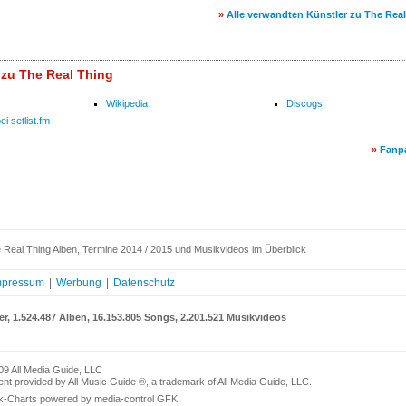
»
Alle verwandten Künstler zu The Rea
 zu The Real Thing
Wikipedia
Discogs
i setlist.fm
»
Fanp
 Real Thing Alben, Termine 2014 / 2015 und Musikvideos im Überblick
mpressum
|
Werbung
|
Datenschutz
er, 1.524.487 Alben, 16.153.805 Songs, 2.201.521 Musikvideos
09 All Media Guide, LLC
nt provided by All Music Guide ®, a trademark of All Media Guide, LLC.
k-Charts powered by media-control GFK