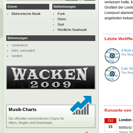
verlassen hatte, 
Genre
Stilrichtungen
Großteil der Lied
Liverpool stamme
Elektronische Musik
Funk
angeboten bekame
Disko
Soul
Nördliche Soulmusik
Stimmungen
Letzte Veröff
romantisch
4 from 
intim, vertraulich
The Rea
sinnlich
Can Yo
The Rea
Musik-Charts
Konzerte von 
Die offiziellen wöchentlichen Charts für
London -
Oct
Alben, Singles und Downloads.
15
Millfield
Silver S