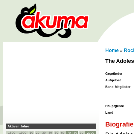
Home
»
Roc
The Adoles
Gegründet
Aufgelöst
Band-Mitglieder
Hauptgenre
Land
Biografie
Aktiven Jahre
1800
1900
10
20
30
40
50
60
70
80
90
2000