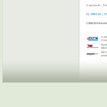
© akuma.de - The
by
effiks.de
|
I
1.568.414 Künstl
© 20
Conte
Musi
Albe
MP3-
powe