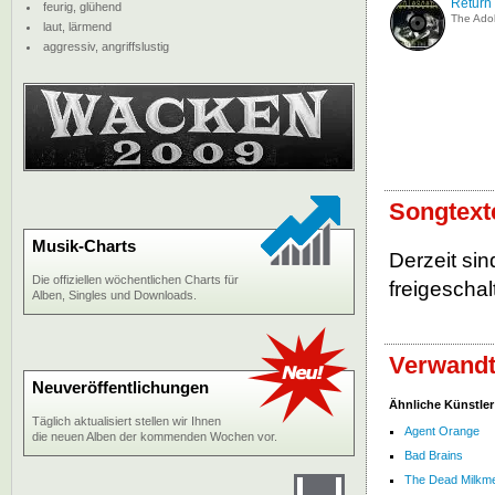
Return 
feurig, glühend
The Ado
laut, lärmend
aggressiv, angriffslustig
Songtext
Musik-Charts
Derzeit si
Die offiziellen wöchentlichen Charts für
freigeschalt
Alben, Singles und Downloads.
Verwandt
Neuveröffentlichungen
Ähnliche Künstler
Täglich aktualisiert stellen wir Ihnen
Agent Orange
die neuen Alben der kommenden Wochen vor.
Bad Brains
The Dead Milkm