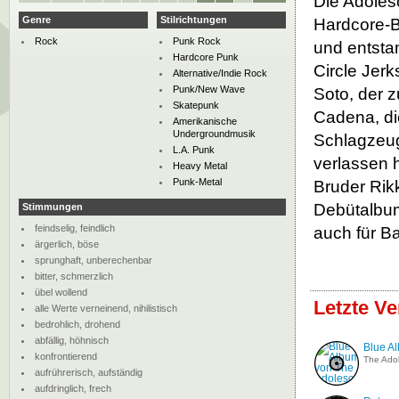
Die Adoles
Genre
Stilrichtungen
Hardcore-B
Rock
Punk Rock
und entsta
Hardcore Punk
Circle Jer
Alternative/Indie Rock
Punk/New Wave
Soto, der 
Skatepunk
Cadena, di
Amerikanische
Undergroundmusik
Schlagzeu
L.A. Punk
verlassen 
Heavy Metal
Punk-Metal
Bruder Rikk
Debütalbum
Stimmungen
feindselig, feindlich
auch für B
ärgerlich, böse
sprunghaft, unberechenbar
bitter, schmerzlich
übel wollend
Letzte V
alle Werte verneinend, nihilistisch
bedrohlich, drohend
abfällig, höhnisch
Blue A
konfrontierend
The Ado
aufrührerisch, aufständig
aufdringlich, frech