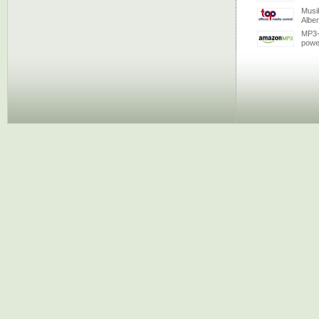
Musi
Albe
MP3-
powe