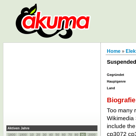
Home
»
Elek
Suspended
Gegründet
Hauptgenre
Land
Biografie
Too many re
Wikimedia 
include the
Aktiven Jahre
cp3072 cp
1800
1900
10
20
30
40
50
60
70
80
90
2000