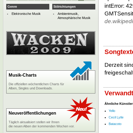
intError: 
Genre
Stilrichtungen
GMTSensiti
Elektronische Musik
Ambientmusik,
Atmosphärische Musik
de.wikiped
Songtext
Derzeit si
freigeschalt
Musik-Charts
Die offiziellen wöchentlichen Charts für
Alben, Singles und Downloads.
Verwandt
Ähnliche Künstler
Yello
Neuveröffentlichungen
Cecil Lytle
Täglich aktualisiert stellen wir Ihnen
Batacoto
die neuen Alben der kommenden Wochen vor.