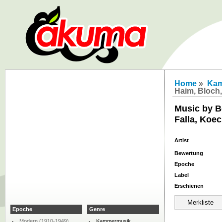
Home
»
Kam
Haim, Bloch, 
Music by B
Falla, Koec
Artist
Bewertung
Epoche
Label
Erschienen
Epoche
Genre
Modern (1910-1949)
Kammermusik