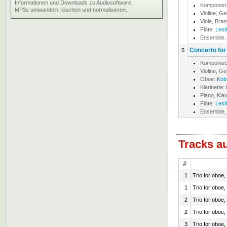
Informationen und Downloads zu Audiosoftware,
Komponist
MP3s umwandeln, löschen und normalisieren.
Violine, Ge
Viola, Bra
Flöte:
Lesli
Ensemble,
Concerto for 
5
Komponist
Violine, Ge
Oboe:
Kob
Klarinette:
Piano, Klav
Flöte:
Lesli
Ensemble,
Tracks a
#
1
Trio for oboe
1
Trio for oboe
2
Trio for oboe
2
Trio for oboe
3
Trio for oboe