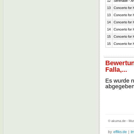
12
Serenade -
An
13
Concerto for H
13
Concerto for H
14
Concerto for H
14
Concerto for H
15
Concerto for H
15
Concerto for H
Bewertun
Falla,...
Es wurde 
abgegebe
© akuma.de - Musi
by
effiks.de
|
I