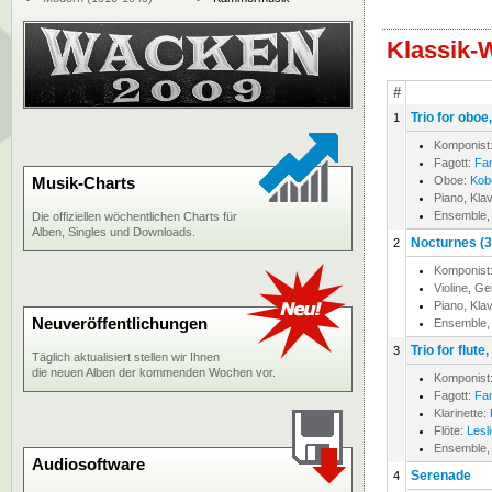
Klassik-
#
Trio for oboe
1
Komponist
Fagott:
Fan
Musik-Charts
Oboe:
Kob
Piano, Klav
Ensemble,
Die offiziellen wöchentlichen Charts für
Alben, Singles und Downloads.
Nocturnes (3)
2
Komponist
Violine, Ge
Piano, Klav
Neuveröffentlichungen
Ensemble,
Trio for flut
3
Täglich aktualisiert stellen wir Ihnen
die neuen Alben der kommenden Wochen vor.
Komponist
Fagott:
Fan
Klarinette:
Flöte:
Lesli
Ensemble,
Audiosoftware
Serenade
4