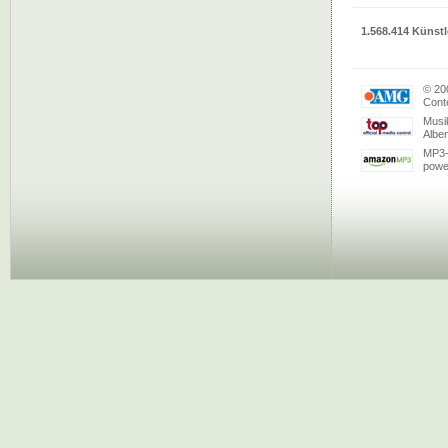
1.568.414 Künstl
© 20
Conte
Musi
Albe
MP3-
powe