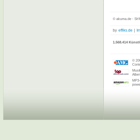
© akuma.de - Sh'K
by
effiks.de
|
I
1.568.414 Künstl
© 20
Conte
Musi
Albe
MP3-
powe