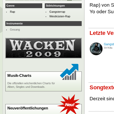
Rap) von S
Genre
Stilrichtungen
Yo oder S
Rap
Gangsterrap
Westküsten-Rap
Instrumente
Gesang
Letzte Ve
Gangst
Sh'Killa
Musik-Charts
Die offiziellen wöchentlichen Charts für
Songtexte
Alben, Singles und Downloads.
Derzeit sin
Neuveröffentlichungen