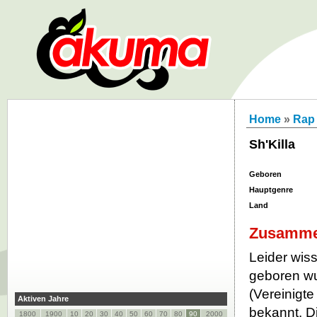
Home
»
Rap
Sh'Killa
Geboren
Hauptgenre
Land
Zusamme
Leider wiss
geboren wur
(Vereinigte
Aktiven Jahre
bekannt. D
1800
1900
10
20
30
40
50
60
70
80
90
2000