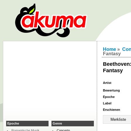
Home
»
Con
Fantasy
Beethoven:
Fantasy
Artist
Bewertung
Epoche
Label
Erschienen
Epoche
Genre
Romantische Musik
Concerto