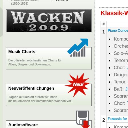
(1820-1869)
Klassik-
#
Piano Concer
1
Kompo
Orche
Musik-Charts
Solo-A
Tenorh
Die offiziellen wöchentlichen Charts für
Alben, Singles und Downloads.
Chor:
Dirige
Tenor,
Neuveröffentlichungen
Baß:
J
Sopran
Täglich aktualisiert stellen wir Ihnen
die neuen Alben der kommenden Wochen vor.
Chor:
Sopran
Fantasia for
2
Audiosoftware
Kompo