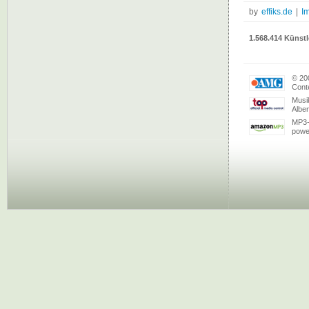
by
effiks.de
|
I
1.568.414 Künstl
© 20
Conte
Musi
Albe
MP3-
powe