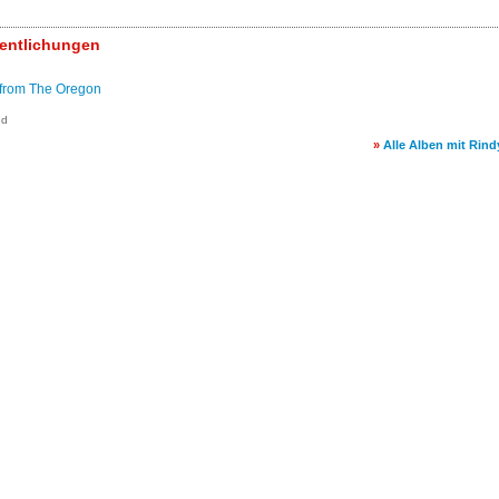
fentlichungen
 from The Oregon
nd
»
Alle Alben mit Rin