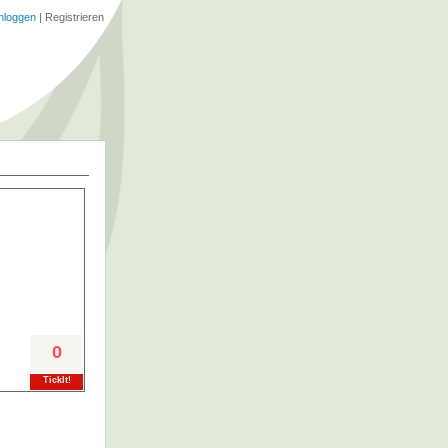
nloggen
|
Registrieren
0
TickIt!