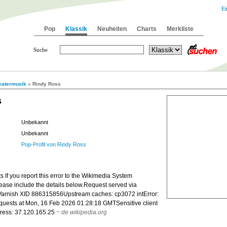
Ei
Pop
Klassik
Neuheiten
Charts
Merkliste
Suche
eatermusik
» Rindy Ross
s
Unbekannt
Unbekannt
Pop-Profil von Rindy Ross
 If you report this error to the Wikimedia System
lease include the details below.Request served via
arnish XID 886315856Upstream caches: cp3072 intError:
quests at Mon, 16 Feb 2026 01:28:18 GMTSensitive client
dress: 37.120.165.25
~
de.wikipedia.org