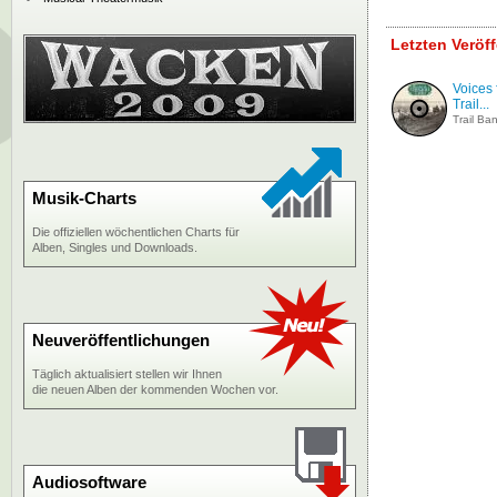
Letzten Veröf
Voices
Trail...
Trail Ba
Musik-Charts
Die offiziellen wöchentlichen Charts für
Alben, Singles und Downloads.
Neuveröffentlichungen
Täglich aktualisiert stellen wir Ihnen
die neuen Alben der kommenden Wochen vor.
Audiosoftware