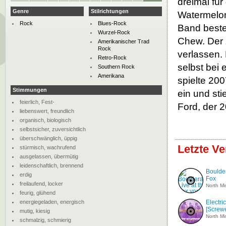
dreimal fü
Genre
Stilrichtungen
Watermelon 
Rock
Blues-Rock
Band beste
Wurzel-Rock
Chew. Der 
Amerikanischer Trad
Rock
verlassen.
Retro-Rock
selbst bei 
Southern Rock
Amerikana
spielte 20
Stimmungen
ein und sti
feierlich, Fest-
Ford, der 
liebenswert, freundlich
organisch, biologisch
selbstsicher, zuversichtlich
überschwänglich, üppig
Letzte Ve
stürmisch, wachrufend
ausgelassen, übermütig
leidenschaftlich, brennend
Boulder
erdig
Fox
freilaufend, locker
North Mis
feurig, glühend
energiegeladen, energisch
Electri
[Screwe
mutig, kiesig
North Mis
schmalzig, schmierig