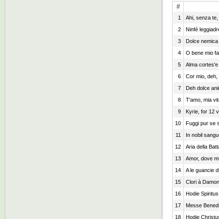
#
1
Ahi, senza te,
2
Ninfé leggiadr
3
Dolce nemica 
4
O bene mio fa
5
Alma cortes'e 
6
Cor mio, deh, 
7
Deh dolce ani
8
T'amo, mia vit
9
Kyrie, for 12 
10
Fuggi pur se s
11
In nobil sangu
12
Aria della Batt
13
Amor, dove mi 
14
A le guancie d
15
Clori à Damon
16
Hodie Spiritu
17
Messe Bened
18
Hodie Christu