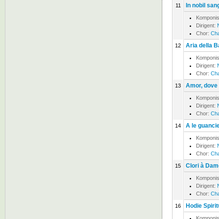
In nobil san
11
Komponis
Dirigent:
Chor:
Cha
Aria della B
12
Komponis
Dirigent:
Chor:
Cha
Amor, dove 
13
Komponis
Dirigent:
Chor:
Cha
A le guancie
14
Komponis
Dirigent:
Chor:
Cha
Clori à Dam
15
Komponis
Dirigent:
Chor:
Cha
Hodie Spiri
16
Komponis