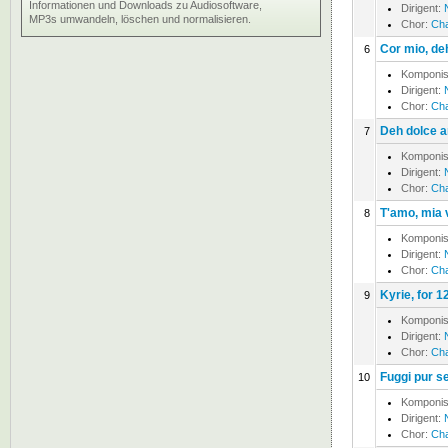
Informationen und Downloads zu Audiosoftware,
Dirigent:
MP3s umwandeln, löschen und normalisieren.
Chor:
Cha
Cor mio, deh
6
Komponis
Dirigent:
Chor:
Cha
Deh dolce a
7
Komponis
Dirigent:
Chor:
Cha
T'amo, mia 
8
Komponis
Dirigent:
Chor:
Cha
Kyrie, for 1
9
Komponis
Dirigent:
Chor:
Cha
Fuggi pur se
10
Komponis
Dirigent:
Chor:
Cha