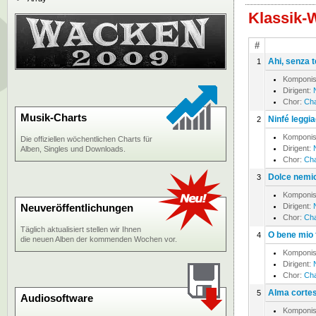
Klassik-
#
Ahi, senza t
1
Komponis
Dirigent:
Chor:
Cha
Musik-Charts
Ninfé leggia
2
Komponis
Die offiziellen wöchentlichen Charts für
Dirigent:
Alben, Singles und Downloads.
Chor:
Cha
Dolce nemic
3
Komponis
Neuveröffentlichungen
Dirigent:
Chor:
Cha
Täglich aktualisiert stellen wir Ihnen
O bene mio 
4
die neuen Alben der kommenden Wochen vor.
Komponis
Dirigent:
Chor:
Cha
Alma cortes'
5
Audiosoftware
Komponis