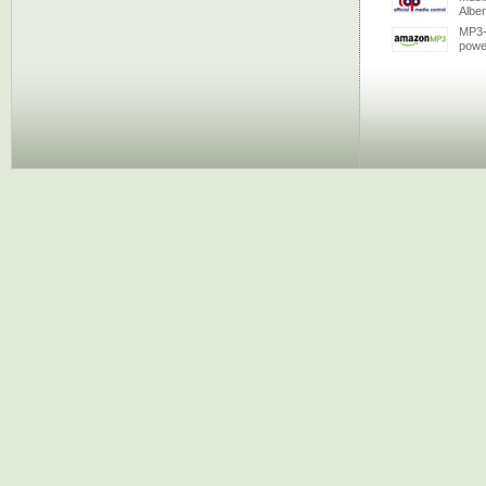
Albe
MP3-
powe