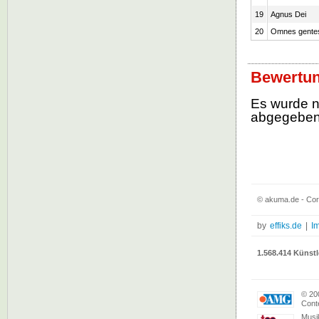
19
Agnus Dei
20
Omnes gentes 
Bewertun
Es wurde 
abgegebe
© akuma.de - Cori
by
effiks.de
|
I
1.568.414 Künstl
© 20
Conte
Musi