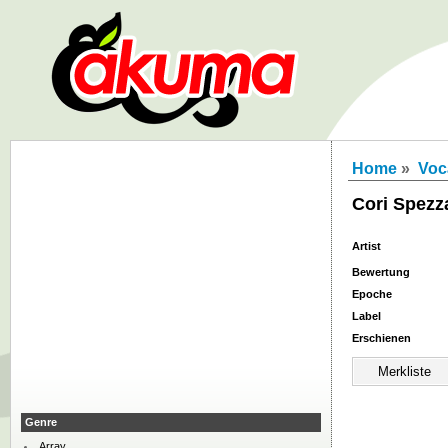
Home
»
Voc
Cori Spezz
Artist
Bewertung
Epoche
Label
Erschienen
Genre
Array