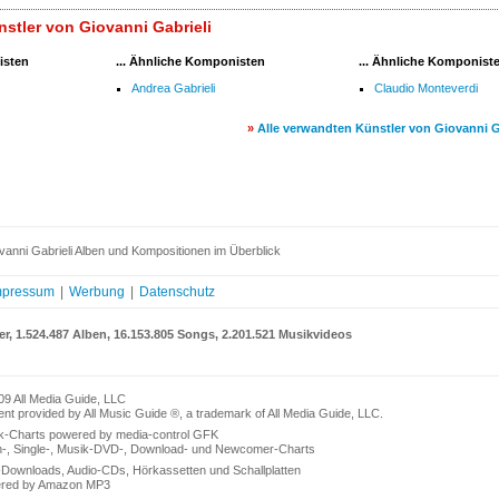
stler von Giovanni Gabrieli
isten
... Ähnliche Komponisten
... Ähnliche Komponist
Andrea Gabrieli
Claudio Monteverdi
»
Alle verwandten Künstler von Giovanni G
anni Gabrieli Alben und Kompositionen im Überblick
mpressum
|
Werbung
|
Datenschutz
er, 1.524.487 Alben, 16.153.805 Songs, 2.201.521 Musikvideos
09 All Media Guide, LLC
nt provided by All Music Guide ®, a trademark of All Media Guide, LLC.
k-Charts powered by media-control GFK
n-, Single-, Musik-DVD-, Download- und Newcomer-Charts
Downloads, Audio-CDs, Hörkassetten und Schallplatten
red by Amazon MP3