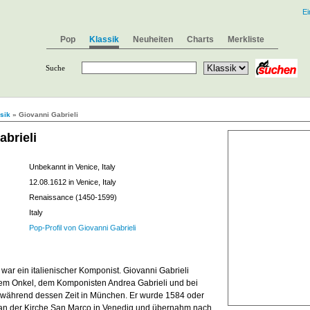
Ei
Pop
Klassik
Neuheiten
Charts
Merkliste
Suche
sik
» Giovanni Gabrieli
abrieli
Unbekannt in Venice, Italy
12.08.1612 in Venice, Italy
Renaissance (1450-1599)
Italy
Pop-Profil von Giovanni Gabrieli
 war ein italienischer Komponist. Giovanni Gabrieli
inem Onkel, dem Komponisten Andrea Gabrieli und bei
 während dessen Zeit in München. Er wurde 1584 oder
 an der Kirche San Marco in Venedig und übernahm nach