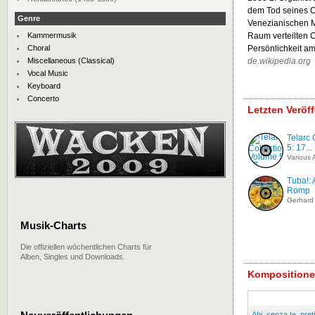
dem Tod seines O
Genre
Venezianischen Me
Kammermusik
Raum verteilten C
Choral
Persönlichkeit a
Miscellaneous (Classical)
de.wikipedia.org
Vocal Music
Keyboard
Concerto
Letzten Veröf
Telarc 
5: 17...
Various A
Tuba!: 
Romp
Gerhard 
Musik-Charts
Die offiziellen wöchentlichen Charts für
Alben, Singles und Downloads.
Kompositionen
Ahi, senza te, pret