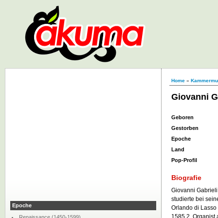
Home
»
Kammermu
Giovanni G
Geboren
Gestorben
Epoche
Land
Pop-Profil
Biografie
Giovanni Gabrieli
studierte bei se
Epoche
Orlando di Lasso
1585 2. Organist
Renaissance (1450-1599)