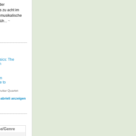
der
s zu acht im
e musikalische
üh...
~
sics: The
m
om
e to
uitar Quartet
abrieli anzeigen
e/Genre