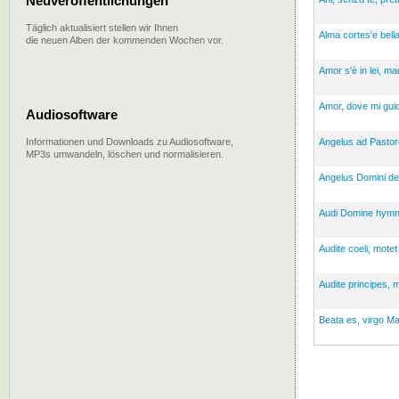
Neuveröffentlichungen
Täglich aktualisiert stellen wir Ihnen
Alma cortes'e bella
die neuen Alben der kommenden Wochen vor.
Amor s'è in lei, ma
Amor, dove mi guid
Audiosoftware
Informationen und Downloads zu Audiosoftware,
Angelus ad Pastore
MP3s umwandeln, löschen und normalisieren.
Angelus Domini des
Audi Domine hymnu
Audite coeli, motet
Audite principes, 
Beata es, virgo Ma