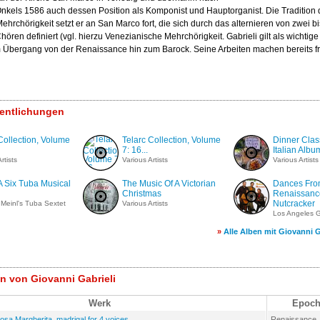
nkels 1586 auch dessen Position als Komponist und Hauptorganist. Die Tradition 
hrchörigkeit setzt er an San Marco fort, die sich durch das alternieren von zwei bi
hören definiert (vgl. hierzu Venezianische Mehrchörigkeit. Gabrieli gilt als wichtig
m Übergang von der Renaissance hin zum Barock. Seine Arbeiten machen bereits fr
fentlichungen
Collection, Volume
Telarc Collection, Volume
Dinner Clas
7: 16...
Italian Albu
rtists
Various Artists
Various Artists
A Six Tuba Musical
The Music Of A Victorian
Dances Fr
Christmas
Renaissanc
Nutcracker
Meinl's Tuba Sextet
Various Artists
Los Angeles G
»
Alle Alben mit Giovanni G
 von Giovanni Gabrieli
Werk
Epoch
iosa Margherita, madrigal for 4 voices
Renaissance