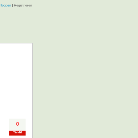
nloggen
|
Registrieren
0
TickIt!