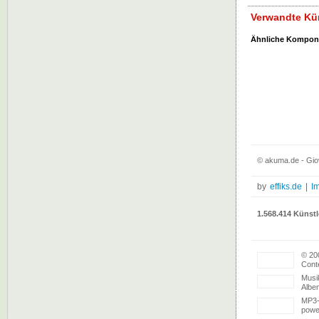
Verwandte Kün
Ähnliche Kompon
© akuma.de - Giov
by
effiks.de
|
I
1.568.414 Künstl
© 20
Conte
Musi
Albe
MP3-
powe