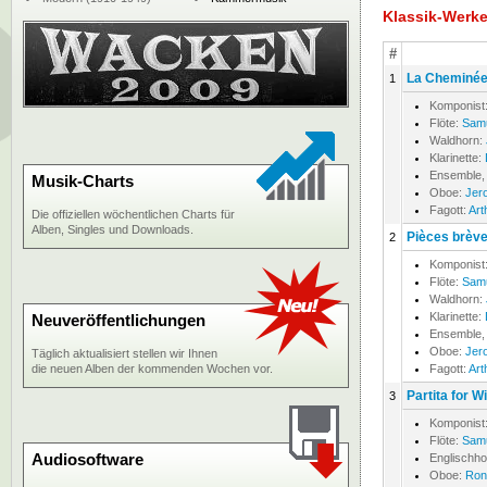
Klassik-Werk
#
La Cheminée d
1
Komponist
Flöte:
Samu
Waldhorn:
Klarinette:
Ensemble,
Musik-Charts
Oboe:
Jer
Fagott:
Art
Die offiziellen wöchentlichen Charts für
Alben, Singles und Downloads.
Pièces brèves
2
Komponist
Flöte:
Samu
Waldhorn:
Klarinette:
Neuveröffentlichungen
Ensemble,
Oboe:
Jer
Täglich aktualisiert stellen wir Ihnen
die neuen Alben der kommenden Wochen vor.
Fagott:
Art
Partita for W
3
Komponist
Flöte:
Samu
Audiosoftware
Englischh
Oboe:
Ron