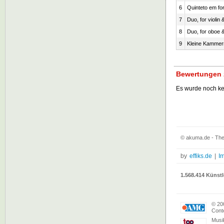
6
Quinteto em for
7
Duo, for violin 
8
Duo, for oboe 
9
Kleine Kammerm
Bewertungen z
Es wurde noch k
© akuma.de - The
by
effiks.de
|
I
1.568.414 Künstl
© 20
Conte
Musi