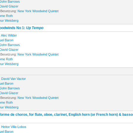
John Barrows
David Glazer
 Besetzung:
New York Woodwind Quintet
ome Roth
hur Weisberg
woodwinds No 1:
Up Tempo
:
Alec Wilder
el Baron
John Barrows
David Glazer
 Besetzung:
New York Woodwind Quintet
ome Roth
hur Weisberg
:
David Van Vactor
el Baron
John Barrows
David Glazer
 Besetzung:
New York Woodwind Quintet
ome Roth
hur Weisberg
orme de choros, for flute, oboe, clarinet, English horn (or French horn) & basso
:
Heitor Villa-Lobos
el Baron