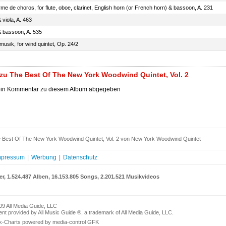
me de choros, for flute, oboe, clarinet, English horn (or French horn) & bassoon, A. 231
& viola, A. 463
& bassoon, A. 535
usik, for wind quintet, Op. 24/2
u The Best Of The New York Woodwind Quintet, Vol. 2
ein Kommentar zu diesem Album abgegeben
 Best Of The New York Woodwind Quintet, Vol. 2 von New York Woodwind Quintet
mpressum
|
Werbung
|
Datenschutz
er, 1.524.487 Alben, 16.153.805 Songs, 2.201.521 Musikvideos
09 All Media Guide, LLC
nt provided by All Music Guide ®, a trademark of All Media Guide, LLC.
k-Charts powered by media-control GFK