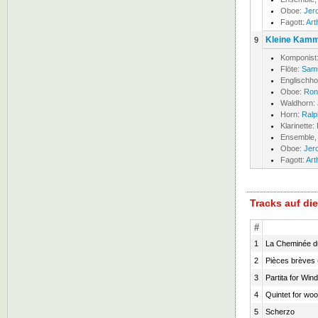
Oboe:
Jer
Fagott:
Art
Kleine Kamme
9
Komponist
Flöte:
Samu
Englischh
Oboe:
Ron
Waldhorn:
Horn:
Ralp
Klarinette:
Ensemble,
Oboe:
Jer
Fagott:
Art
Tracks auf d
#
1
La Cheminée du 
2
Pièces brèves (
3
Partita for Win
4
Quintet for wo
5
Scherzo