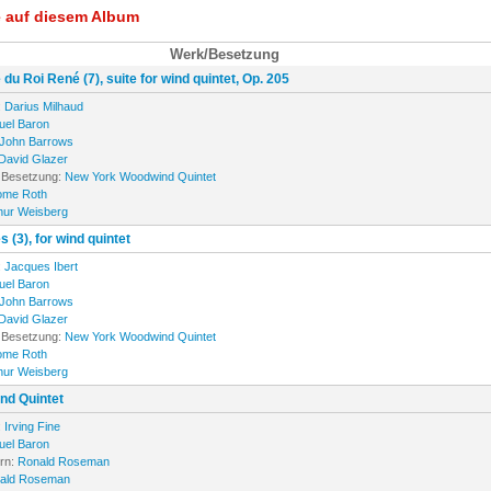
e auf diesem Album
Werk/Besetzung
u Roi René (7), suite for wind quintet, Op. 205
:
Darius Milhaud
el Baron
John Barrows
David Glazer
 Besetzung:
New York Woodwind Quintet
ome Roth
hur Weisberg
 (3), for wind quintet
:
Jacques Ibert
el Baron
John Barrows
David Glazer
 Besetzung:
New York Woodwind Quintet
ome Roth
hur Weisberg
ind Quintet
:
Irving Fine
el Baron
orn:
Ronald Roseman
ald Roseman