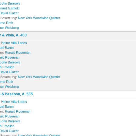
John Barrows
nard Garfield
David Glazer
 Besetzung:
New York Woodwind Quintet
ome Roth
hur Weisberg
n & viola, A. 463
:
Heitor Villa-Lobos
el Baron
orn:
Ronald Roseman
ald Roseman
John Barrows
h Froelich
David Glazer
 Besetzung:
New York Woodwind Quintet
ome Roth
hur Weisberg
e & bassoon, A. 535
:
Heitor Villa-Lobos
el Baron
orn:
Ronald Roseman
ald Roseman
John Barrows
h Froelich
David Glazer
 Besetzung:
New York Woodwind Quintet