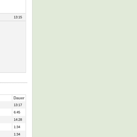
13:15
Dauer
13:17
6:45
14:28
1:34
1:34