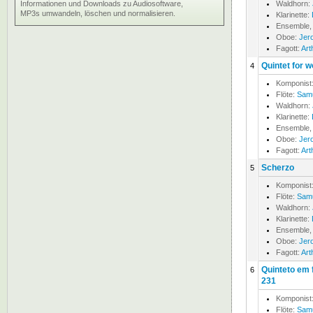
Informationen und Downloads zu Audiosoftware,
Waldhorn:
MP3s umwandeln, löschen und normalisieren.
Klarinette:
Ensemble,
Oboe:
Jer
Fagott:
Art
Quintet for 
4
Komponist
Flöte:
Samu
Waldhorn:
Klarinette:
Ensemble,
Oboe:
Jer
Fagott:
Art
Scherzo
5
Komponist
Flöte:
Samu
Waldhorn:
Klarinette:
Ensemble,
Oboe:
Jer
Fagott:
Art
Quinteto em f
6
231
Komponist
Flöte:
Samu