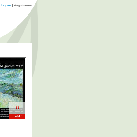
nloggen
|
Registrieren
0
TickIt!