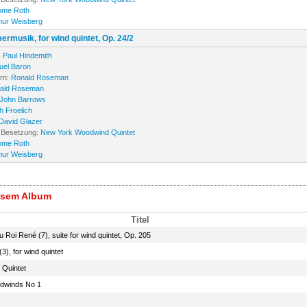
ome Roth
hur Weisberg
rmusik, for wind quintet, Op. 24/2
:
Paul Hindemith
el Baron
orn:
Ronald Roseman
ald Roseman
John Barrows
h Froelich
David Glazer
 Besetzung:
New York Woodwind Quintet
ome Roth
hur Weisberg
iesem Album
Titel
Roi René (7), suite for wind quintet, Op. 205
3), for wind quintet
d Quintet
odwinds No 1