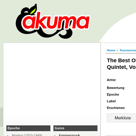
Home
»
Kammermu
The Best 
Quintet, Vol
Artist
Bewertung
Epoche
Label
Erschienen
Epoche
Genre
Modern (1910-1949)
Kammermusik