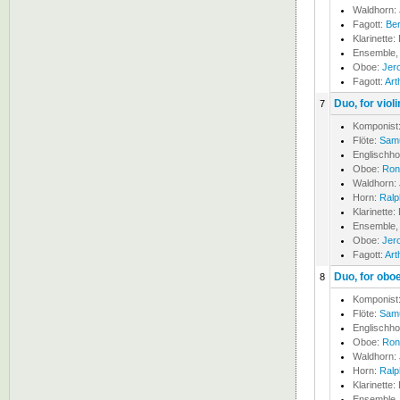
Waldhorn:
Fagott:
Ber
Klarinette:
Ensemble,
Oboe:
Jer
Fagott:
Art
Duo, for violi
7
Komponist
Flöte:
Samu
Englischh
Oboe:
Ron
Waldhorn:
Horn:
Ralp
Klarinette:
Ensemble,
Oboe:
Jer
Fagott:
Art
Duo, for obo
8
Komponist
Flöte:
Samu
Englischh
Oboe:
Ron
Waldhorn:
Horn:
Ralp
Klarinette:
Ensemble,