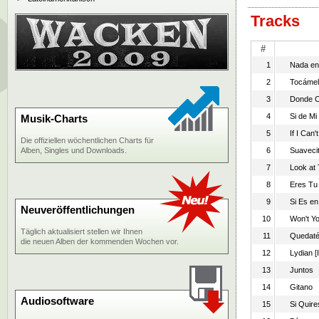
Tracks
#
1
Nada en 
2
Tocáme
3
Donde C
4
Si de Mi
Musik-Charts
5
If I Can
Die offiziellen wöchentlichen Charts für
Alben, Singles und Downloads.
6
Suaveci
7
Look at 
8
Eres Tu
9
Si Es en
Neuveröffentlichungen
10
Won't Yo
Täglich aktualisiert stellen wir Ihnen
11
Quedaté
die neuen Alben der kommenden Wochen vor.
12
Lydian [
13
Juntos
14
Gitano
Audiosoftware
15
Si Quire