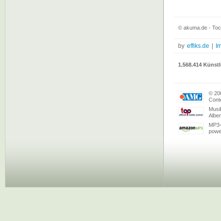
© akuma.de - To
by
effiks.de
|
I
1.568.414 Künstl
© 20
Conte
Musi
Albe
MP3-
powe