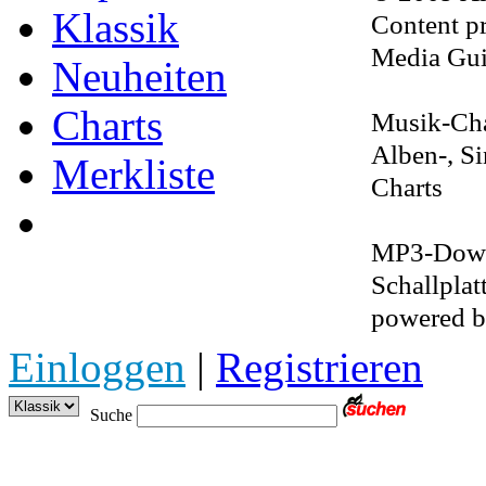
Klassik
Content pr
Media Gui
Neuheiten
Charts
Musik-Cha
Alben-, S
Merkliste
Charts
MP3-Downl
Schallplat
powered 
Einloggen
|
Registrieren
Suche