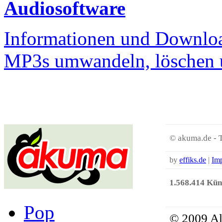
Audiosoftware
Informationen und Downloa
MP3s umwandeln, löschen u
© akuma.de - 
by
effiks.de
|
Im
1.568.414 Küns
Pop
© 2009 Al