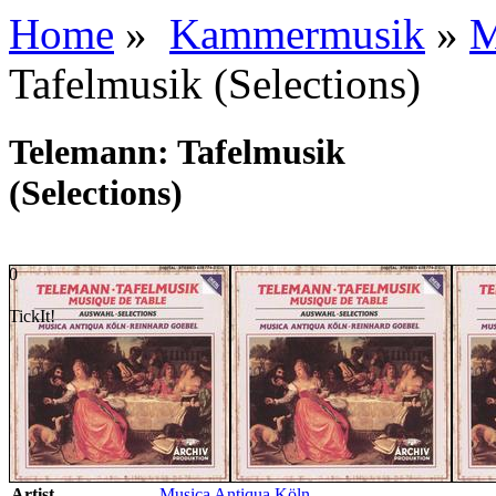
Home
»
Kammermusik
»
M
Tafelmusik (Selections)
Telemann: Tafelmusik
(Selections)
0
TickIt!
Artist
Musica Antiqua Köln