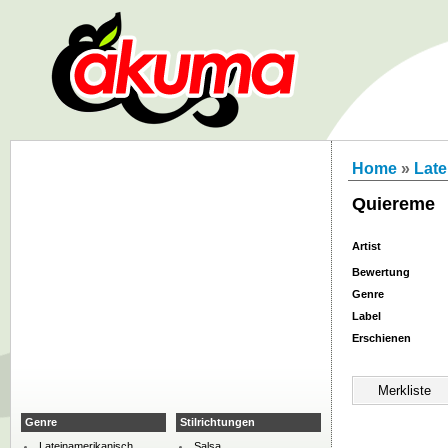
Home
»
Late
Quiereme
Artist
Bewertung
Genre
Label
Erschienen
Genre
Stilrichtungen
Lateinamerikanisch
Salsa