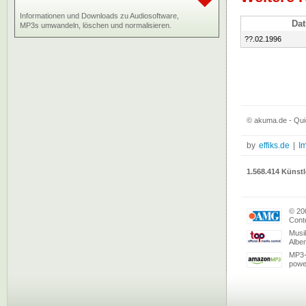
Informationen und Downloads zu Audiosoftware,
Da
MP3s umwandeln, löschen und normalisieren.
??.02.1996
© akuma.de - Qu
by
effiks.de
|
I
1.568.414 Künstl
© 20
Conte
Musi
Albe
MP3-
powe