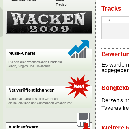
Tropisch
Tracks
#
Bewertun
Musik-Charts
Die offiziellen wöchentlichen Charts für
Es wurde 
Alben, Singles und Downloads.
abgegebe
Songtext
Neuveröffentlichungen
Täglich aktualisiert stellen wir Ihnen
Derzeit si
die neuen Alben der kommenden Wochen vor.
Taveras fre
Weitere 
Audiosoftware