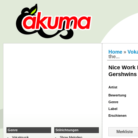
Home
»
Vok
the...
Nice Work I
Gershwins
Artist
Bewertung
Genre
Label
Erschienen
Genre
Stilrichtungen
Vokalmusik
Show Melodien