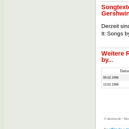
Songtexte
Gershwi
Derzeit si
It: Songs b
Weitere 
by...
Dat
09.02.1996
13.02.1996
© akuma.de - Nice