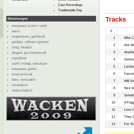
Cast Recordings
Traditionelle Pop
Tracks
Stimmungen
entspannt, locker / sanft
#
warm
empfindsam, gefühlvoll
1
Who C
gebildet, raffiniert /gesittet
2
Ask Me
ruhig, friedlich
3
Anythi
elegant, geschmackvoll
ergreifend
4
Someo
sanft (-mütig), behutsam
5
Luckie
entspannt, gelöst
6
Fascin
anspruchsvoll
intim, vertraulich
7
Will 
romantisch
8
Nice W
melancholisch
9
Someb
10
A Fogg
11
Love Is
12
They C
13
For Yo