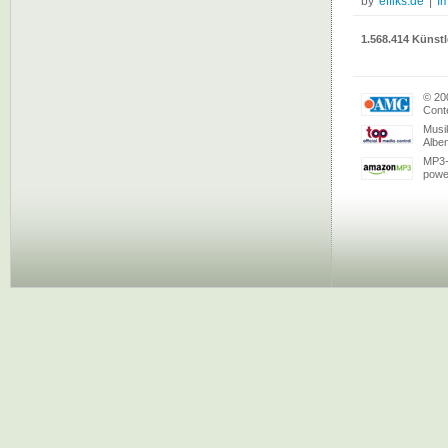
by
effiks.de
|
I
1.568.414 Künstl
© 20
Conte
Musi
Albe
MP3-
powe