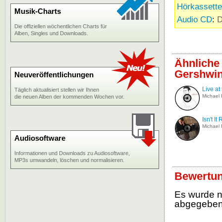
Hörkassette
Musik-Charts
Audio CD
:
D
Die offiziellen wöchentlichen Charts für
Alben, Singles und Downloads.
Ähnliche 
Gershwi
Neuveröffentlichungen
Live at
Täglich aktualisiert stellen wir Ihnen
Michael 
die neuen Alben der kommenden Wochen vor.
Isn't It
Michael 
Audiosoftware
Informationen und Downloads zu Audiosoftware,
MP3s umwandeln, löschen und normalisieren.
Bewertung
Es wurde 
abgegebe