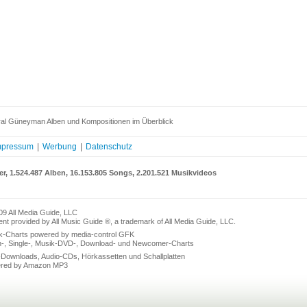
al Güneyman Alben und Kompositionen im Überblick
mpressum
|
Werbung
|
Datenschutz
er, 1.524.487 Alben, 16.153.805 Songs, 2.201.521 Musikvideos
09 All Media Guide, LLC
nt provided by All Music Guide ®, a trademark of All Media Guide, LLC.
k-Charts powered by media-control GFK
n-, Single-, Musik-DVD-, Download- und Newcomer-Charts
Downloads, Audio-CDs, Hörkassetten und Schallplatten
red by Amazon MP3