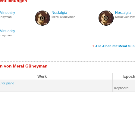
fentlichungen
Virtuosity
Nostalgia
Nostalgia
üneyman
Meral Güneyman
Meral Güney
Virtuosity
üneyman
»
Alle Alben mit Meral Gü
n von Meral Güneyman
Werk
Epoch
 for piano
Keyboard