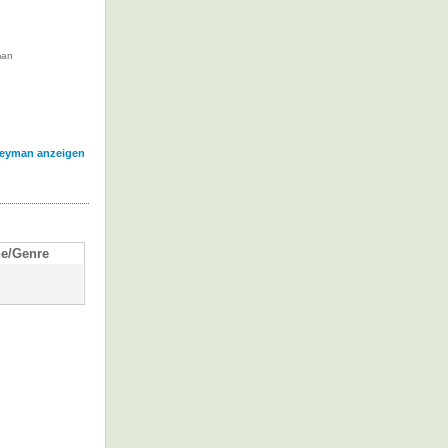
man
neyman anzeigen
e/Genre