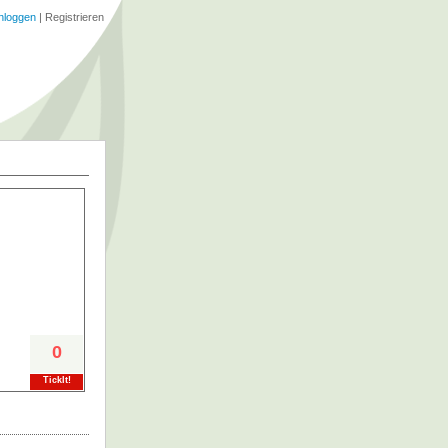
nloggen
|
Registrieren
0
TickIt!