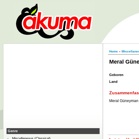
Home
»
Miscellaneo
Meral Gün
Geboren
Land
Zusammenfa
Meral Güneyman 
Genre
Miscellaneous (Classical)