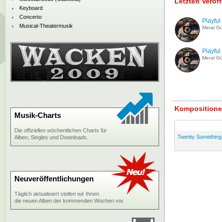
Letzten Veröf
Keyboard
Concerto
Playful 
Musical-Theatermusik
Meral G
Playful 
Meral G
Kompositione
Musik-Charts
Die offiziellen wöchentlichen Charts für
Twenty Something,
Alben, Singles und Downloads.
Neuveröffentlichungen
Täglich aktualisiert stellen wir Ihnen
die neuen Alben der kommenden Wochen vor.