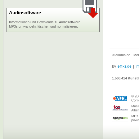
Audiosoftware
Informationen und Downloads zu Audiosoftware,
MP3s umwandeln, löschen und normalisieren.
© akuma.de - Mer
by
effiks.de
|
I
1.568.414 Künstl
© 20
Conte
Musi
Albe
MP3-
powe