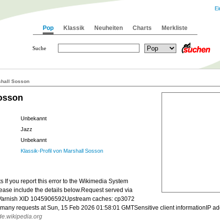
Ei
Pop
Klassik
Neuheiten
Charts
Merkliste
Suche
hall Sosson
osson
Unbekannt
Jazz
Unbekannt
Klassik-Profil von Marshall Sosson
 If you report this error to the Wikimedia System
lease include the details below.Request served via
Varnish XID 1045906592Upstream caches: cp3072
o many requests at Sun, 15 Feb 2026 01:58:01 GMTSensitive client informationIP ad
de.wikipedia.org