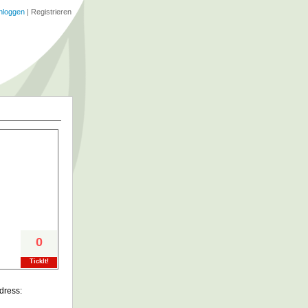
nloggen
|
Registrieren
0
TickIt!
dress: