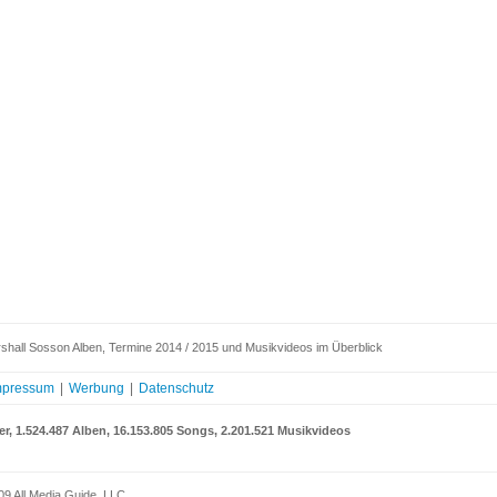
shall Sosson Alben, Termine 2014 / 2015 und Musikvideos im Überblick
mpressum
|
Werbung
|
Datenschutz
er, 1.524.487 Alben, 16.153.805 Songs, 2.201.521 Musikvideos
09 All Media Guide, LLC