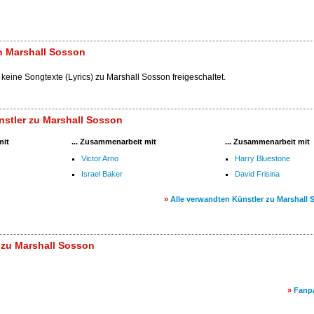
n Marshall Sosson
 keine Songtexte (Lyrics) zu Marshall Sosson freigeschaltet.
stler zu Marshall Sosson
mit
... Zusammenarbeit mit
... Zusammenarbeit mit
Victor Arno
Harry Bluestone
Israel Baker
David Frisina
»
Alle verwandten Künstler zu Marshall
 zu Marshall Sosson
»
Fanp