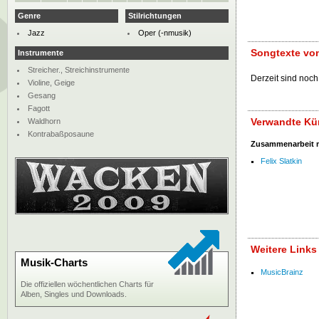
Genre
Stilrichtungen
Jazz
Oper (-nmusik)
Songtexte vo
Instrumente
Streicher., Streichinstrumente
Derzeit sind noch
Violine, Geige
Gesang
Fagott
Verwandte Kün
Waldhorn
Kontrabaßposaune
Zusammenarbeit 
Felix Slatkin
Weitere Links
Musik-Charts
MusicBrainz
Die offiziellen wöchentlichen Charts für
Alben, Singles und Downloads.