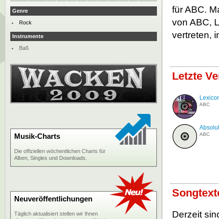
für ABC. Ma
Genre
von ABC, L
Rock
vertreten, 
Instrumente
Baß
Letzte Ve
Lexico
ABC
Absolut
ABC
Musik-Charts
Die offiziellen wöchentlichen Charts für
Alben, Singles und Downloads.
Songtext
Neuveröffentlichungen
Derzeit sin
Täglich aktualisiert stellen wir Ihnen