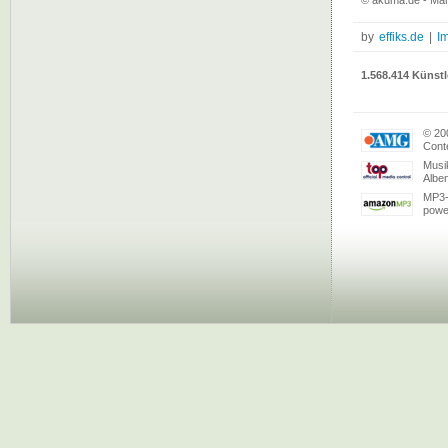
© akuma.de - Mark
by
effiks.de
|
I
1.568.414 Künstl
© 20
Conte
Musi
Albe
MP3-
powe