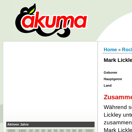
Home
»
Roc
Mark Lickl
Geboren
Hauptgenre
Land
Zusamme
Während se
Lickley un
zusammenge
Aktiven Jahre
Mark Lickl
1800
1900
10
20
30
40
50
60
70
80
90
2000