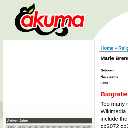
Home
»
Reli
Marie Bre
Geboren
Hauptgenre
Land
Biografie
Too many re
Wikimedia 
include the
Aktiven Jahre
cp3072 cp
1800
1900
10
20
30
40
50
60
70
80
90
2000