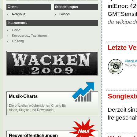
intError: 
Genre
Stilrichtungen
GMTSensiti
Religious
Gospel
de.wikiped
Instrumente
Harfe
Keyboards., Tastaturen
Gesang
Letzte V
Place 
Davy Spi
Songtext
Musik-Charts
Die offiziellen wöchentlichen Charts für
Derzeit si
Alben, Singles und Downloads.
freigeschalt
Neuveröffentlichungen