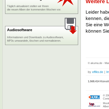
Weitere 
Täglich aktualisiert stellen wir Ihnen
die neuen Alben der kommenden Wochen vor.
Leider habe
kennen, die
Sie eine W
Audiosoftware
können Sie
Informationen und Downloads zu Audiosoftware,
MP3s umwandeln, löschen und normalisieren.
© akuma.de - Mar
by
effiks.de
|
I
1.568.414 Künstl
© 20
Conte
Musi
Albe